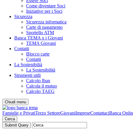
Essere Soci
Come diventare Soci
Iniziative per i Soci
Sicurezza
Sicurezza informatica
Carte di pagamento
Sportello ATM
Banca TEMA x i Giovani
TEMA Giovani
Contatti
Blocco carte
Contatti
La Sostenibilià
La Sostenibilità
Strumenti utili
Calcolo Iban
Calcola il mutuo
Calcolo TAEG
Chiudi menu
Famiglie e Privati
Terzo Settore
Giovani
Imprese
Contattaci
Banca Onlin
Cerca