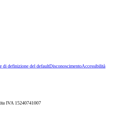
 di definizione del default
Disconoscimento
Accessibilità
rtita IVA 15240741007