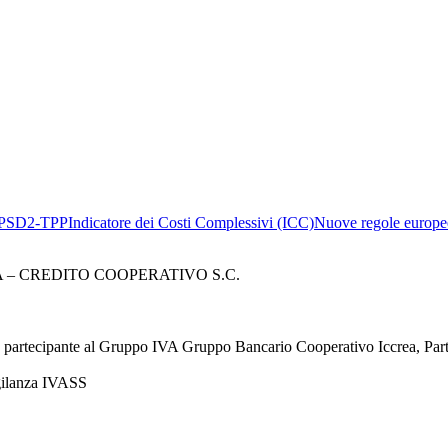
PSD2-TPP
Indicatore dei Costi Complessivi (ICC)
Nuove regole europee
– CREDITO COOPERATIVO S.C.
à partecipante al Gruppo IVA Gruppo Bancario Cooperativo Iccrea, Pa
igilanza IVASS