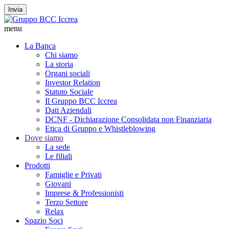
Invia
menu
La Banca
Chi siamo
La storia
Organi sociali
Investor Relation
Statuto Sociale
Il Gruppo BCC Iccrea
Dati Aziendali
DCNF - Dichiarazione Consolidata non Finanziaria
Etica di Gruppo e Whistleblowing
Dove siamo
La sede
Le filiali
Prodotti
Famiglie e Privati
Giovani
Imprese & Professionisti
Terzo Settore
Relax
Spazio Soci