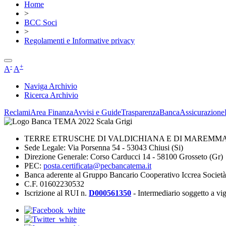
Home
>
BCC Soci
>
Regolamenti e Informative privacy
-
+
A
A
Naviga Archivio
Ricerca Archivio
Reclami
Area Finanza
Avvisi e Guide
Trasparenza
BancaAssicurazione
TERRE ETRUSCHE DI VALDICHIANA E DI MAREMMA 
Sede Legale: Via Porsenna 54 - 53043 Chiusi (Si)
Direzione Generale: Corso Carducci 14 - 58100 Grosseto (Gr)
PEC:
posta.certificata@pecbancatema.it
Banca aderente al Gruppo Bancario Cooperativo Iccrea Societ
C.F. 01602230532
Iscrizione al RUI n.
D000561350
- Intermediario soggetto a v