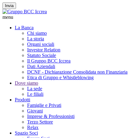
Invia
menu
La Banca
Chi siamo
La storia
Organi sociali
Investor Relation
Statuto Sociale
Il Gruppo BCC Iccrea
Dati Aziendali
DCNF - Dichiarazione Consolidata non Finanziaria
Etica di Gruppo e Whistleblowing
Dove siamo
La sede
Le filiali
Prodotti
Famiglie e Privati
Giovani
Imprese & Professionisti
Terzo Settore
Relax
Spazio Soci