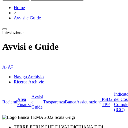
Home
>
Avvisi e Guide
intestazione
Avvisi e Guide
-
+
A
A
Naviga Archivio
Ricerca Archivio
Indicat
Avvisi
Area
PSD2-
dei Cos
Reclami
e
Trasparenza
BancaAssicurazione
Finanza
TPP
Comple
Guide
(ICC)
TERRE ETRUSCHE DI VALDICHIANA E DI