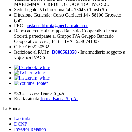
MAREMMA – CREDITO COOPERATIVO S.C.
Sede Legale: Via Porsenna 54 - 53043 Chiusi (Si)
Direzione Generale: Corso Carducci 14 - 58100 Grosseto
(Gr)
PEC:
posta.certificata@pecbancatema.it
Banca aderente al Gruppo Bancario Cooperativo Iccrea
Società partecipante al Gruppo IVA Gruppo Bancario
Cooperativo Iccrea, Partita IVA 15240741007
C.F. 01602230532
Iscrizione al RUI n.
D000561350
- Intermediario soggetto a
vigilanza IVASS
©2021 Iccrea Banca S.p.A
Realizzato da
Iccrea Banca S.p.A.
La Banca
La storia
DCNF
Investor Relation