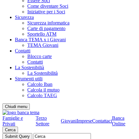
Essere Soci
Come diventare Soci
Iniziative per i Soci
Sicurezza
Sicurezza informatica
Carte di pagamento
Sportello ATM
Banca TEMA x i Giovani
TEMA Giovani
Contatti
Blocco carte
Contatti
La Sostenibilià
La Sostenibilità
Strumenti utili
Calcolo Iban
Calcola il mutuo
Calcolo TAEG
Chiudi menu
Famiglie e
Terzo
Banca
Giovani
Imprese
Contattaci
Privati
Settore
Online
Cerca