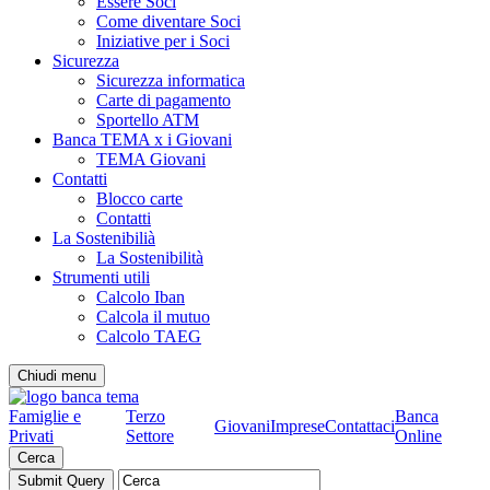
Essere Soci
Come diventare Soci
Iniziative per i Soci
Sicurezza
Sicurezza informatica
Carte di pagamento
Sportello ATM
Banca TEMA x i Giovani
TEMA Giovani
Contatti
Blocco carte
Contatti
La Sostenibilià
La Sostenibilità
Strumenti utili
Calcolo Iban
Calcola il mutuo
Calcolo TAEG
Chiudi menu
Famiglie e
Terzo
Banca
Giovani
Imprese
Contattaci
Privati
Settore
Online
Cerca