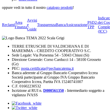
oppure vedi in tutto il nostro
catalogo prodotti
!
Indicat
Avvisi
Area
PSD2-
dei Cos
Reclami
e
Trasparenza
BancaAssicurazione
Finanza
TPP
Comple
Guide
(ICC)
TERRE ETRUSCHE DI VALDICHIANA E DI
MAREMMA – CREDITO COOPERATIVO S.C.
Sede Legale: Via Porsenna 54 - 53043 Chiusi (Si)
Direzione Generale: Corso Carducci 14 - 58100 Grosseto
(Gr)
PEC:
posta.certificata@pecbancatema.it
Banca aderente al Gruppo Bancario Cooperativo Iccrea
Società partecipante al Gruppo IVA Gruppo Bancario
Cooperativo Iccrea, Partita IVA 15240741007
C.F. 01602230532
Iscrizione al RUI n.
D000561350
- Intermediario soggetto a
vigilanza IVASS