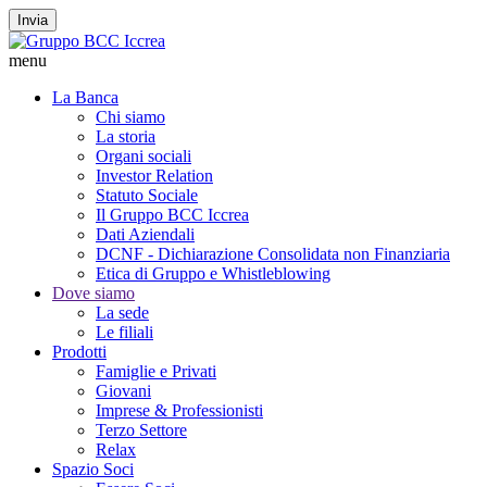
Invia
menu
La Banca
Chi siamo
La storia
Organi sociali
Investor Relation
Statuto Sociale
Il Gruppo BCC Iccrea
Dati Aziendali
DCNF - Dichiarazione Consolidata non Finanziaria
Etica di Gruppo e Whistleblowing
Dove siamo
La sede
Le filiali
Prodotti
Famiglie e Privati
Giovani
Imprese & Professionisti
Terzo Settore
Relax
Spazio Soci