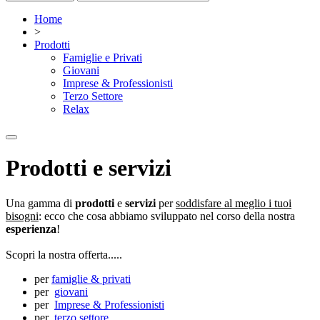
Home
>
Prodotti
Famiglie e Privati
Giovani
Imprese & Professionisti
Terzo Settore
Relax
Prodotti e servizi
Una gamma di
prodotti
e
servizi
per
soddisfare al meglio i tuoi
bisogni
: ecco che cosa abbiamo sviluppato nel corso della nostra
esperienza
!
Scopri la nostra offerta.....
per
famiglie & privati
per
giovani
per
Imprese & Professionisti
per
terzo settore