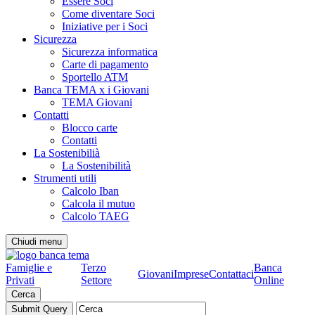
Essere Soci
Come diventare Soci
Iniziative per i Soci
Sicurezza
Sicurezza informatica
Carte di pagamento
Sportello ATM
Banca TEMA x i Giovani
TEMA Giovani
Contatti
Blocco carte
Contatti
La Sostenibilià
La Sostenibilità
Strumenti utili
Calcolo Iban
Calcola il mutuo
Calcolo TAEG
Chiudi menu
Famiglie e
Terzo
Banca
Giovani
Imprese
Contattaci
Privati
Settore
Online
Cerca