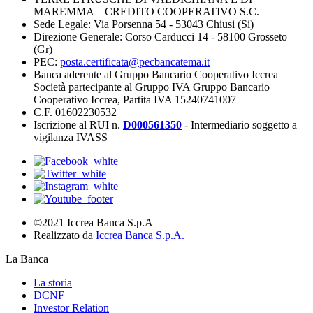
MAREMMA – CREDITO COOPERATIVO S.C.
Sede Legale: Via Porsenna 54 - 53043 Chiusi (Si)
Direzione Generale: Corso Carducci 14 - 58100 Grosseto
(Gr)
PEC:
posta.certificata@pecbancatema.it
Banca aderente al Gruppo Bancario Cooperativo Iccrea
Società partecipante al Gruppo IVA Gruppo Bancario
Cooperativo Iccrea, Partita IVA 15240741007
C.F. 01602230532
Iscrizione al RUI n.
D000561350
- Intermediario soggetto a
vigilanza IVASS
©2021 Iccrea Banca S.p.A
Realizzato da
Iccrea Banca S.p.A.
La Banca
La storia
DCNF
Investor Relation