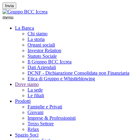
Invia
menu
La Banca
Chi siamo
La storia
Organi sociali
Investor Relation
Statuto Sociale
Il Gruppo BCC Iccrea
Dati Aziendali
DCNF - Dichiarazione Consolidata non Finanziaria
Etica di Gruppo e Whistleblowing
Dove siamo
La sede
Le filiali
Prodotti
Famiglie e Privati
Giovani
Imprese & Professionisti
Terzo Settore
Relax
Spazio Soci