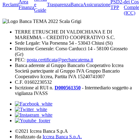
Area
PSD2-
dei Cos
Reclami
e
Trasparenza
BancaAssicurazione
Finanza
TPP
Comple
Guide
(ICC)
TERRE ETRUSCHE DI VALDICHIANA E DI
MAREMMA – CREDITO COOPERATIVO S.C.
Sede Legale: Via Porsenna 54 - 53043 Chiusi (Si)
Direzione Generale: Corso Carducci 14 - 58100 Grosseto
(Gr)
PEC:
posta.certificata@pecbancatema.it
Banca aderente al Gruppo Bancario Cooperativo Iccrea
Società partecipante al Gruppo IVA Gruppo Bancario
Cooperativo Iccrea, Partita IVA 15240741007
C.F. 01602230532
Iscrizione al RUI n.
D000561350
- Intermediario soggetto a
vigilanza IVASS
©2021 Iccrea Banca S.p.A
Realizzato da
Iccrea Banca S.p.A.