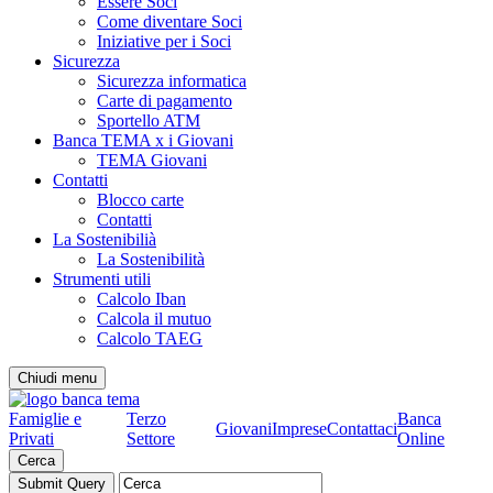
Essere Soci
Come diventare Soci
Iniziative per i Soci
Sicurezza
Sicurezza informatica
Carte di pagamento
Sportello ATM
Banca TEMA x i Giovani
TEMA Giovani
Contatti
Blocco carte
Contatti
La Sostenibilià
La Sostenibilità
Strumenti utili
Calcolo Iban
Calcola il mutuo
Calcolo TAEG
Chiudi menu
Famiglie e
Terzo
Banca
Giovani
Imprese
Contattaci
Privati
Settore
Online
Cerca