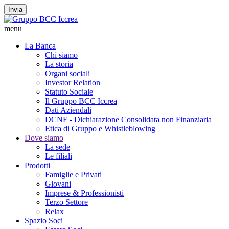
Invia
menu
La Banca
Chi siamo
La storia
Organi sociali
Investor Relation
Statuto Sociale
Il Gruppo BCC Iccrea
Dati Aziendali
DCNF - Dichiarazione Consolidata non Finanziaria
Etica di Gruppo e Whistleblowing
Dove siamo
La sede
Le filiali
Prodotti
Famiglie e Privati
Giovani
Imprese & Professionisti
Terzo Settore
Relax
Spazio Soci