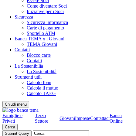
Essere Soci
Come diventare Soci
Iniziative per i Soci
Sicurezza
Sicurezza informatica
Carte di pagamento
Sportello ATM
Banca TEMA x i Giovani
TEMA Giovani
Contatti
Blocco carte
Contatti
La Sostenibilià
La Sostenibilità
Strumenti utili
Calcolo Iban
Calcola il mutuo
Calcolo TAEG
Chiudi menu
Famiglie e
Terzo
Banca
Giovani
Imprese
Contattaci
Privati
Settore
Online
Cerca