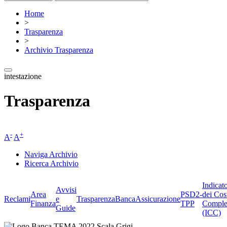
Home
>
Trasparenza
>
Archivio Trasparenza
intestazione
Trasparenza
-
+
A
A
Naviga Archivio
Ricerca Archivio
Indicat
Avvisi
Area
PSD2-
dei Cos
Reclami
e
Trasparenza
BancaAssicurazione
Finanza
TPP
Comple
Guide
(ICC)