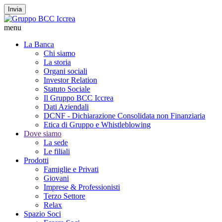
Invia
menu
La Banca
Chi siamo
La storia
Organi sociali
Investor Relation
Statuto Sociale
Il Gruppo BCC Iccrea
Dati Aziendali
DCNF - Dichiarazione Consolidata non Finanziaria
Etica di Gruppo e Whistleblowing
Dove siamo
La sede
Le filiali
Prodotti
Famiglie e Privati
Giovani
Imprese & Professionisti
Terzo Settore
Relax
Spazio Soci