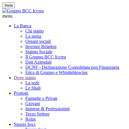
Invia
menu
La Banca
Chi siamo
La storia
Organi sociali
Investor Relation
Statuto Sociale
Il Gruppo BCC Iccrea
Dati Aziendali
DCNF - Dichiarazione Consolidata non Finanziaria
Etica di Gruppo e Whistleblowing
Dove siamo
La sede
Le filiali
Prodotti
Famiglie e Privati
Giovani
Imprese & Professionisti
Terzo Settore
Relax
Spazio Soci