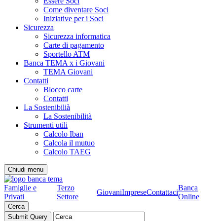
Essere Soci
Come diventare Soci
Iniziative per i Soci
Sicurezza
Sicurezza informatica
Carte di pagamento
Sportello ATM
Banca TEMA x i Giovani
TEMA Giovani
Contatti
Blocco carte
Contatti
La Sostenibilià
La Sostenibilità
Strumenti utili
Calcolo Iban
Calcola il mutuo
Calcolo TAEG
Chiudi menu
Famiglie e
Terzo
Banca
Giovani
Imprese
Contattaci
Privati
Settore
Online
Cerca