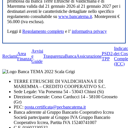
promossa da Banca Terre Etrusche di Valdichiana e di
Maremma valida dal 21 gennaio 2026 al 21 gennaio 2027 per i
destinatari aventi le caratteristiche dettagliate nello specifico
regolamento consultabile su
www.bancatema.it
. Montepremi €
56.000 (iva esclusa).
Leggi il
Regolamento completo
e l’
informativa privacy
Indicat
Avvisi
Area
PSD2-
dei Cos
Reclami
e
Trasparenza
BancaAssicurazione
Finanza
TPP
Comple
Guide
(ICC)
TERRE ETRUSCHE DI VALDICHIANA E DI
MAREMMA – CREDITO COOPERATIVO S.C.
Sede Legale: Via Porsenna 54 - 53043 Chiusi (Si)
Direzione Generale: Corso Carducci 14 - 58100 Grosseto
(Gr)
PEC:
posta.certificata@pecbancatema.it
Banca aderente al Gruppo Bancario Cooperativo Iccrea
Società partecipante al Gruppo IVA Gruppo Bancario
Cooperativo Iccrea, Partita IVA 15240741007
C.F. 01602230532