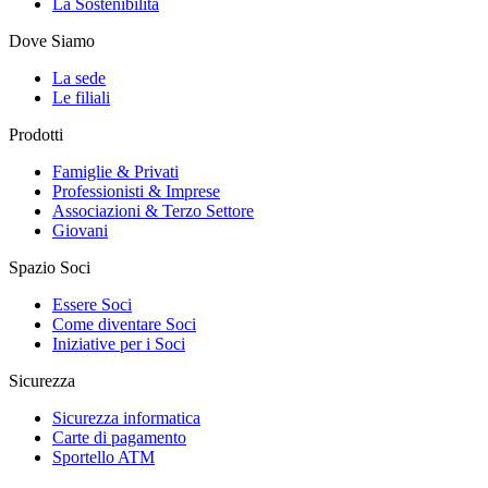
La Sostenibilità
Dove Siamo
La sede
Le filiali
Prodotti
Famiglie & Privati
Professionisti & Imprese
Associazioni & Terzo Settore
Giovani
Spazio Soci
Essere Soci
Come diventare Soci
Iniziative per i Soci
Sicurezza
Sicurezza informatica
Carte di pagamento
Sportello ATM