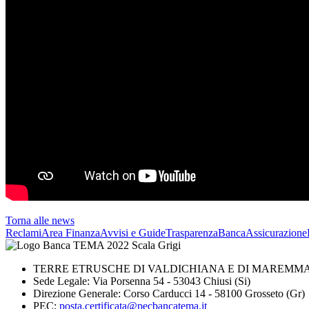
Torna alle news
Reclami
Area Finanza
Avvisi e Guide
Trasparenza
BancaAssicurazione
TERRE ETRUSCHE DI VALDICHIANA E DI MAREMMA 
Sede Legale: Via Porsenna 54 - 53043 Chiusi (Si)
Direzione Generale: Corso Carducci 14 - 58100 Grosseto (Gr)
PEC:
posta.certificata@pecbancatema.it