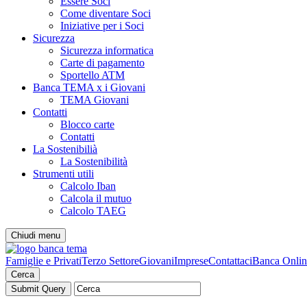
Essere Soci
Come diventare Soci
Iniziative per i Soci
Sicurezza
Sicurezza informatica
Carte di pagamento
Sportello ATM
Banca TEMA x i Giovani
TEMA Giovani
Contatti
Blocco carte
Contatti
La Sostenibilià
La Sostenibilità
Strumenti utili
Calcolo Iban
Calcola il mutuo
Calcolo TAEG
Chiudi menu
Famiglie e Privati
Terzo Settore
Giovani
Imprese
Contattaci
Banca Onlin
Cerca