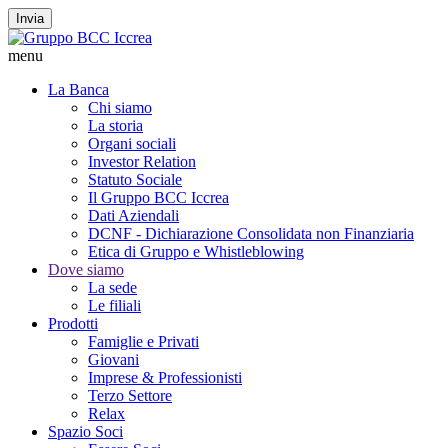
Invia
menu
La Banca
Chi siamo
La storia
Organi sociali
Investor Relation
Statuto Sociale
Il Gruppo BCC Iccrea
Dati Aziendali
DCNF - Dichiarazione Consolidata non Finanziaria
Etica di Gruppo e Whistleblowing
Dove siamo
La sede
Le filiali
Prodotti
Famiglie e Privati
Giovani
Imprese & Professionisti
Terzo Settore
Relax
Spazio Soci