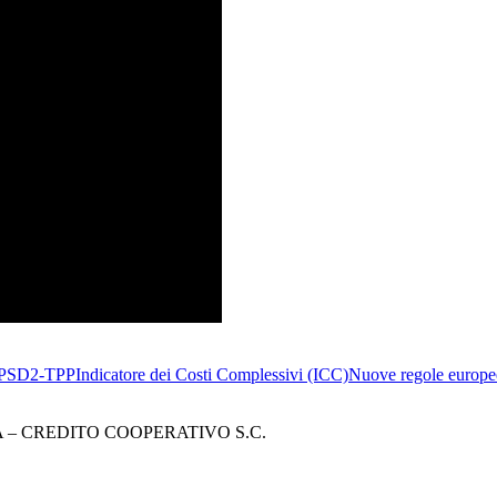
PSD2-TPP
Indicatore dei Costi Complessivi (ICC)
Nuove regole europee
– CREDITO COOPERATIVO S.C.