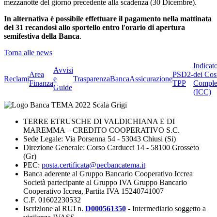
mezzanotte del giorno precedente alla scadenza (30 Dicembre).
In alternativa è possibile effettuare il pagamento nella mattinata
del 31 recandosi allo sportello entro l'orario di apertura
semifestiva della Banca
.
Torna alle news
Indicat
Avvisi
Area
PSD2-
dei Cos
Reclami
e
Trasparenza
BancaAssicurazione
Finanza
TPP
Comple
Guide
(ICC)
TERRE ETRUSCHE DI VALDICHIANA E DI
MAREMMA – CREDITO COOPERATIVO S.C.
Sede Legale: Via Porsenna 54 - 53043 Chiusi (Si)
Direzione Generale: Corso Carducci 14 - 58100 Grosseto
(Gr)
PEC:
posta.certificata@pecbancatema.it
Banca aderente al Gruppo Bancario Cooperativo Iccrea
Società partecipante al Gruppo IVA Gruppo Bancario
Cooperativo Iccrea, Partita IVA 15240741007
C.F. 01602230532
Iscrizione al RUI n.
D000561350
- Intermediario soggetto a