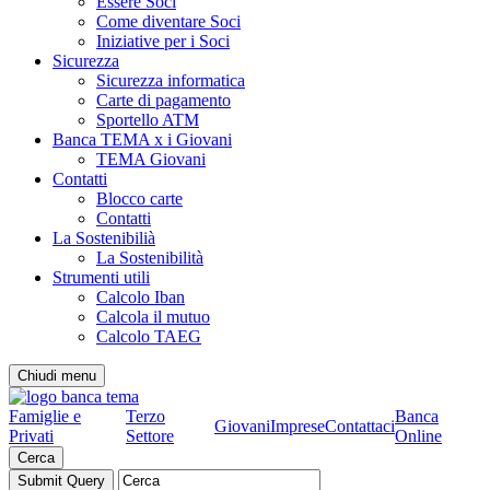
Essere Soci
Come diventare Soci
Iniziative per i Soci
Sicurezza
Sicurezza informatica
Carte di pagamento
Sportello ATM
Banca TEMA x i Giovani
TEMA Giovani
Contatti
Blocco carte
Contatti
La Sostenibilià
La Sostenibilità
Strumenti utili
Calcolo Iban
Calcola il mutuo
Calcolo TAEG
Chiudi menu
Famiglie e
Terzo
Banca
Giovani
Imprese
Contattaci
Privati
Settore
Online
Cerca