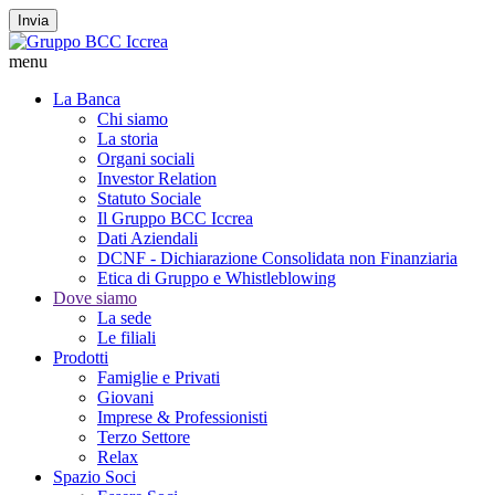
Invia
menu
La Banca
Chi siamo
La storia
Organi sociali
Investor Relation
Statuto Sociale
Il Gruppo BCC Iccrea
Dati Aziendali
DCNF - Dichiarazione Consolidata non Finanziaria
Etica di Gruppo e Whistleblowing
Dove siamo
La sede
Le filiali
Prodotti
Famiglie e Privati
Giovani
Imprese & Professionisti
Terzo Settore
Relax
Spazio Soci