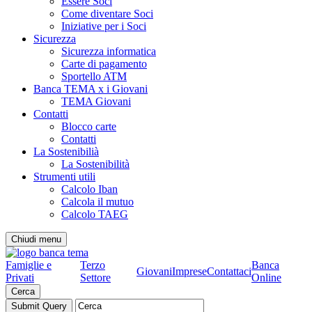
Essere Soci
Come diventare Soci
Iniziative per i Soci
Sicurezza
Sicurezza informatica
Carte di pagamento
Sportello ATM
Banca TEMA x i Giovani
TEMA Giovani
Contatti
Blocco carte
Contatti
La Sostenibilià
La Sostenibilità
Strumenti utili
Calcolo Iban
Calcola il mutuo
Calcolo TAEG
Chiudi menu
Famiglie e
Terzo
Banca
Giovani
Imprese
Contattaci
Privati
Settore
Online
Cerca