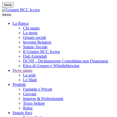
Invia
menu
La Banca
Chi siamo
La storia
Organi sociali
Investor Relation
Statuto Sociale
Il Gruppo BCC Iccrea
Dati Aziendali
DCNF - Dichiarazione Consolidata non Finanziaria
Etica di Gruppo e Whistleblowing
Dove siamo
La sede
Le filiali
Prodotti
Famiglie e Privati
Giovani
Imprese & Professionisti
Terzo Settore
Relax
Spazio Soci