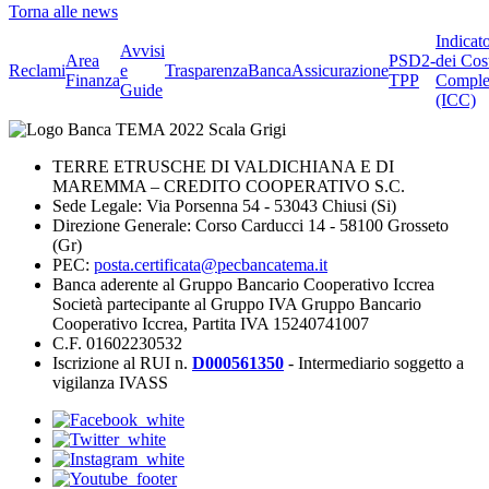
Torna alle news
Indicat
Avvisi
Area
PSD2-
dei Cos
Reclami
e
Trasparenza
BancaAssicurazione
Finanza
TPP
Comple
Guide
(ICC)
TERRE ETRUSCHE DI VALDICHIANA E DI
MAREMMA – CREDITO COOPERATIVO S.C.
Sede Legale: Via Porsenna 54 - 53043 Chiusi (Si)
Direzione Generale: Corso Carducci 14 - 58100 Grosseto
(Gr)
PEC:
posta.certificata@pecbancatema.it
Banca aderente al Gruppo Bancario Cooperativo Iccrea
Società partecipante al Gruppo IVA Gruppo Bancario
Cooperativo Iccrea, Partita IVA 15240741007
C.F. 01602230532
Iscrizione al RUI n.
D000561350
- Intermediario soggetto a
vigilanza IVASS