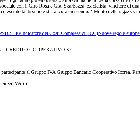
ere ‘’ogni anno più emozionato all’avvicinamento della corsa che ha d
ciale con il Giro Rosa e Gigi Sgarbozza, ex ciclista, vincitore di una t
cresciuto tantissimo e stia ancora crescendo: ‘’Merito delle ragazze, di
PSD2-TPP
Indicatore dei Costi Complessivi (ICC)
Nuove regole europee
– CREDITO COOPERATIVO S.C.
à partecipante al Gruppo IVA Gruppo Bancario Cooperativo Iccrea, Pa
igilanza IVASS