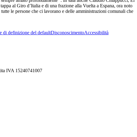
a sempre amato profondamente’’. In sala anche Claudio Chiappucci, El
appa al Giro d’Italia e di una frazione alla Vuelta a Espana, ora noto
 tutte le persone che ci lavorano e delle amministrazioni comunali che
 di definizione del default
Disconoscimento
Accessibilità
rtita IVA 15240741007