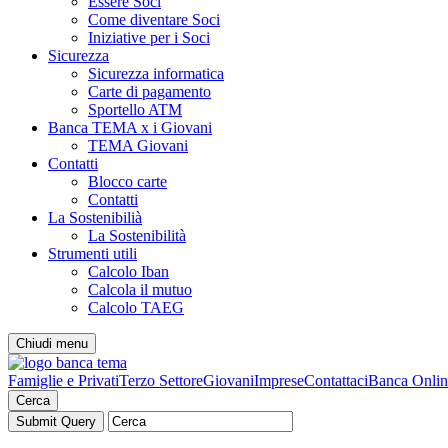
Essere Soci
Come diventare Soci
Iniziative per i Soci
Sicurezza
Sicurezza informatica
Carte di pagamento
Sportello ATM
Banca TEMA x i Giovani
TEMA Giovani
Contatti
Blocco carte
Contatti
La Sostenibilià
La Sostenibilità
Strumenti utili
Calcolo Iban
Calcola il mutuo
Calcolo TAEG
Chiudi menu
Famiglie e Privati
Terzo Settore
Giovani
Imprese
Contattaci
Banca Onlin
Cerca