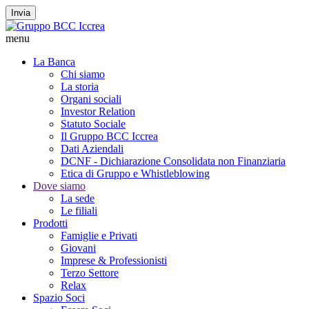
Invia
menu
La Banca
Chi siamo
La storia
Organi sociali
Investor Relation
Statuto Sociale
Il Gruppo BCC Iccrea
Dati Aziendali
DCNF - Dichiarazione Consolidata non Finanziaria
Etica di Gruppo e Whistleblowing
Dove siamo
La sede
Le filiali
Prodotti
Famiglie e Privati
Giovani
Imprese & Professionisti
Terzo Settore
Relax
Spazio Soci