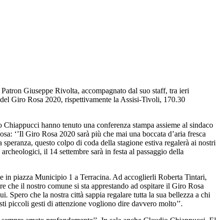
Il Patron Giuseppe Rivolta, accompagnato dal suo staff, tra ieri
pa del Giro Rosa 2020, rispettivamente la Assisi-Tivoli, 170.30
dio Chiappucci hanno tenuto una conferenza stampa assieme al sindaco
o Rosa: ‘’Il Giro Rosa 2020 sarà più che mai una boccata d’aria fresca
speranza, questo colpo di coda della stagione estiva regalerà ai nostri
 archeologici, il 14 settembre sarà in festa al passaggio della
e in piazza Municipio 1 a Terracina. Ad accoglierli Roberta Tintari,
re che il nostro comune si sta apprestando ad ospitare il Giro Rosa
 Spero che la nostra città sappia regalare tutta la sua bellezza a chi
sti piccoli gesti di attenzione vogliono dire davvero molto’’.