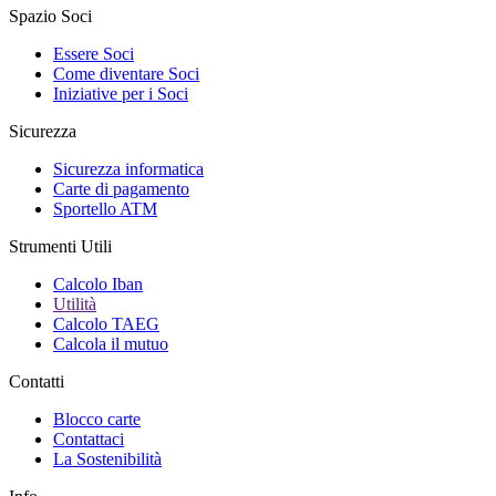
Spazio Soci
Essere Soci
Come diventare Soci
Iniziative per i Soci
Sicurezza
Sicurezza informatica
Carte di pagamento
Sportello ATM
Strumenti Utili
Calcolo Iban
Utilità
Calcolo TAEG
Calcola il mutuo
Contatti
Blocco carte
Contattaci
La Sostenibilità