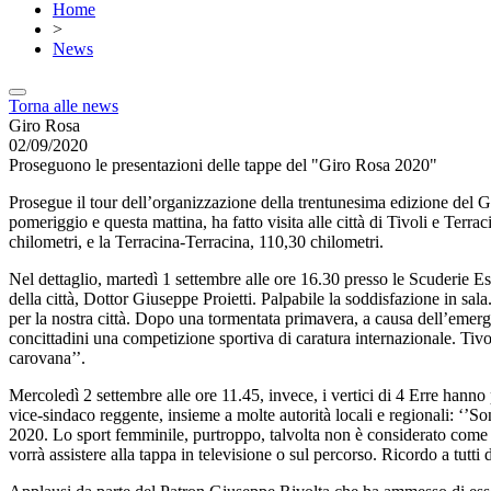
Home
>
News
Torna alle news
Giro Rosa
02/09/2020
Proseguono le presentazioni delle tappe del "Giro Rosa 2020"
Prosegue il tour dell’organizzazione della trentunesima edizione del Gir
pomeriggio e questa mattina, ha fatto visita alle città di Tivoli e Terr
chilometri, e la Terracina-Terracina, 110,30 chilometri.
Nel dettaglio, martedì 1 settembre alle ore 16.30 presso le Scuderie
della città, Dottor Giuseppe Proietti. Palpabile la soddisfazione in sala
per la nostra città. Dopo una tormentata primavera, a causa dell’emerg
concittadini una competizione sportiva di caratura internazionale. Tivoli
carovana’’.
Mercoledì 2 settembre alle ore 11.45, invece, i vertici di 4 Erre hann
vice-sindaco reggente, insieme a molte autorità locali e regionali: ‘’
2020. Lo sport femminile, purtroppo, talvolta non è considerato come do
vorrà assistere alla tappa in televisione o sul percorso. Ricordo a tutt