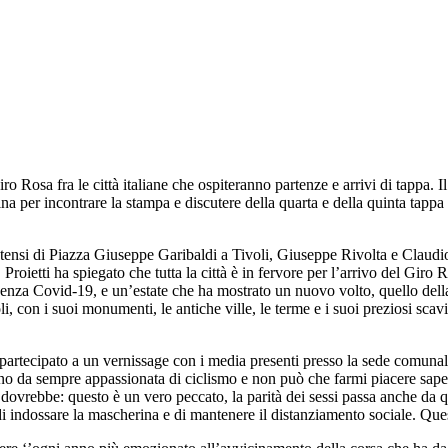
o Rosa fra le città italiane che ospiteranno partenze e arrivi di tappa. 
acina per incontrare la stampa e discutere della quarta e della quinta tap
 Estensi di Piazza Giuseppe Garibaldi a Tivoli, Giuseppe Rivolta e Clau
. Proietti ha spiegato che tutta la città è in fervore per l’arrivo del Gir
enza Covid-19, e un’estate che ha mostrato un nuovo volto, quello della 
, con i suoi monumenti, le antiche ville, le terme e i suoi preziosi scavi
o partecipato a un vernissage con i media presenti presso la sede comunal
Sono da sempre appassionata di ciclismo e non può che farmi piacere sape
vrebbe: questo è un vero peccato, la parità dei sessi passa anche da qui.
i di indossare la mascherina e di mantenere il distanziamento sociale. Que