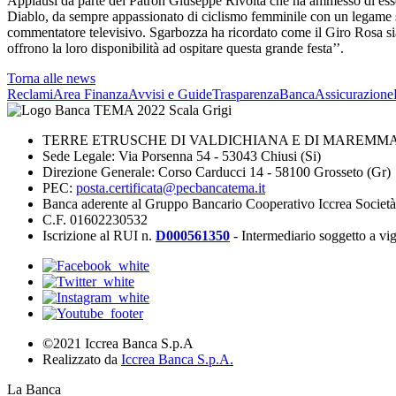
Applausi da parte del Patron Giuseppe Rivolta che ha ammesso di ess
Diablo, da sempre appassionato di ciclismo femminile con un legame spe
commentatore televisivo. Sgarbozza ha ricordato come il Giro Rosa sia 
offrono la loro disponibilità ad ospitare questa grande festa’’.
Torna alle news
Reclami
Area Finanza
Avvisi e Guide
Trasparenza
BancaAssicurazione
TERRE ETRUSCHE DI VALDICHIANA E DI MAREMMA 
Sede Legale: Via Porsenna 54 - 53043 Chiusi (Si)
Direzione Generale: Corso Carducci 14 - 58100 Grosseto (Gr)
PEC:
posta.certificata@pecbancatema.it
Banca aderente al Gruppo Bancario Cooperativo Iccrea Societ
C.F. 01602230532
Iscrizione al RUI n.
D000561350
- Intermediario soggetto a v
©2021 Iccrea Banca S.p.A
Realizzato da
Iccrea Banca S.p.A.
La Banca