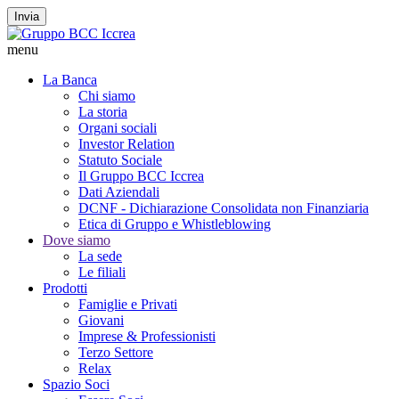
Invia
menu
La Banca
Chi siamo
La storia
Organi sociali
Investor Relation
Statuto Sociale
Il Gruppo BCC Iccrea
Dati Aziendali
DCNF - Dichiarazione Consolidata non Finanziaria
Etica di Gruppo e Whistleblowing
Dove siamo
La sede
Le filiali
Prodotti
Famiglie e Privati
Giovani
Imprese & Professionisti
Terzo Settore
Relax
Spazio Soci