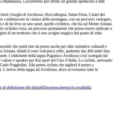
 cittadinanza. Lavoreremo per offrire un grande spettacolo a tutti
ccherà i borghi di Arcidosso, Roccalbegna, Santa Fiora, Castel del
he costituiscono la cintura della montagna, con un percorso variegato,
e di far leva su uno sport, quello ciclistico, che ha sul Monte Amiata
rio ciclistico rosa, un percorso permanente che possa essere replicato e
agine di un territorio che è uno scrigno magico dal punto di vista
oriale che potrà fare da perno anche per altre iniziative culturali e
a Amiata. Infatti il cono vulcanico offre, partendo dai 400 metri fino
ruote. I chilometri della tappa Paganico-Arcidosso così variegati dal
 valore e speaker per Rai sport del Giro d’Italia. Le cicliste, arrivando
lo Poggiolini. Alla prima ciclista che taglierà il nastro a
i. L’arrivo della tappa ad Arcidosso, dove avverranno tutte le
 di definizione del default
Disconoscimento
Accessibilità