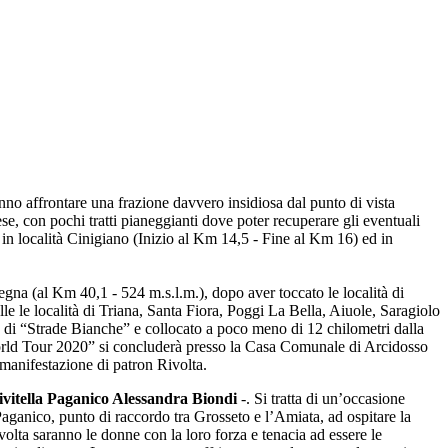
no affrontare una frazione davvero insidiosa dal punto di vista
ese, con pochi tratti pianeggianti dove poter recuperare gli eventuali
i in località Cinigiano (Inizio al Km 14,5 - Fine al Km 16) ed in
gna (al Km 40,1 - 524 m.s.l.m.), dopo aver toccato le località di
le le località di Triana, Santa Fiora, Poggi La Bella, Aiuole, Saragiolo
o di “Strade Bianche” e collocato a poco meno di 12 chilometri dalla
World Tour 2020” si concluderà presso la Casa Comunale di Arcidosso
a manifestazione di patron Rivolta.
ivitella Paganico Alessandra Biondi
-. Si tratta di un’occasione
 Paganico, punto di raccordo tra Grosseto e l’Amiata, ad ospitare la
olta saranno le donne con la loro forza e tenacia ad essere le