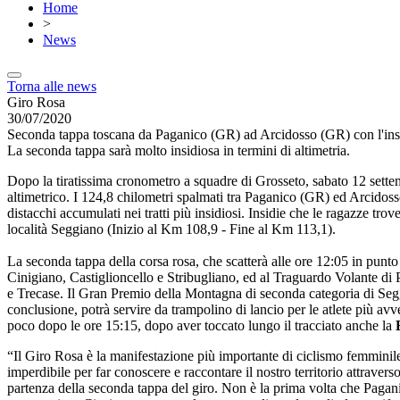
Home
>
News
Torna alle news
Giro Rosa
30/07/2020
Seconda tappa toscana da Paganico (GR) ad Arcidosso (GR) con l'insi
La seconda tappa sarà molto insidiosa in termini di altimetria.
Dopo la tiratissima cronometro a squadre di Grosseto, sabato 12 sette
altimetrico. I 124,8 chilometri spalmati tra Paganico (GR) ed Arcidosso 
distacchi accumulati nei tratti più insidiosi. Insidie che le ragazze tr
località Seggiano (Inizio al Km 108,9 - Fine al Km 113,1).
La seconda tappa della corsa rosa, che scatterà alle ore 12:05 in punt
Cinigiano, Castiglioncello e Stribugliano, ed al Traguardo Volante di P
e Trecase. Il Gran Premio della Montagna di seconda categoria di Seggi
conclusione, potrà servire da trampolino di lancio per le atlete più
poco dopo le ore 15:15, dopo aver toccato lungo il tracciato anche la
“Il Giro Rosa è la manifestazione più importante di ciclismo femminile
imperdibile per far conoscere e raccontare il nostro territorio attrave
partenza della seconda tappa del giro. Non è la prima volta che Paganic