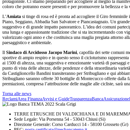
protagoniste. Ci stiamo preparando per accogliere al meglio la manifes
coloro che potranno essere presenti e per promuovere la bellezza e la ver
L’
Amiata
si tinge di rosa ed è pronta ad accogliere il Giro femminile
Piano, Seggiano, Abbadia San Salvatore e Piancastagnaio. Un grande eve
suggestivo e di grande impatto panoramico. L’idea dei comuni partecipa
una lunga e appassionante tradizione che si sta incrementando con vigore
valorizzato ogni anno e che costituisca una maglia pregiata attorno alla
paesaggistico e ambientale.
Il
Sindaco di Arcidosso Jacopo Marini
, capofila dei sette comuni mo
sportive di ampio respiro e in questo senso il cicloturismo rappresenta
ai 1500 di altezza, una suggestiva e emozionante varietà di paesaggi e 
punto di vista delle altezze, delle pendenze e della straordinaria varie
da Castiglioncello Bandini transiteranno per Stribugliano e qui abbiam
Stribugliano saranno offerte 30 bottiglie di Montecucco offerte dalla f
premiazioni, compresa l’attribuzione delle maglie alle cicliste, sarà una
Torna alle news
Reclami
Area Finanza
Avvisi e Guide
Trasparenza
BancaAssicurazione
TERRE ETRUSCHE DI VALDICHIANA E DI MAREMMA 
Sede Legale: Via Porsenna 54 - 53043 Chiusi (Si)
Direzione Generale: Corso Carducci 14 - 58100 Grosseto (Gr)
PEC:
posta.certificata@pecbancatema.it