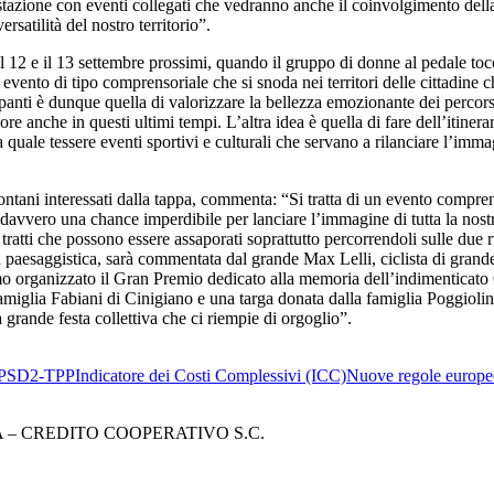
tazione con eventi collegati che vedranno anche il coinvolgimento della
satilità del nostro territorio”.
 il 12 e il 13 settembre prossimi, quando il gruppo di donne al pedale to
nto di tipo comprensoriale che si snoda nei territori delle cittadine c
nti è dunque quella di valorizzare la bellezza emozionante dei percorsi 
 anche in questi ultimi tempi. L’altra idea è quella di fare dell’itinera
 quale tessere eventi sportivi e culturali che servano a rilanciare l’imm
ntani interessati dalla tappa, commenta: “Si tratta di un evento comprens
 davvero una chance imperdibile per lanciare l’immagine di tutta la nostr
tratti che possono essere assaporati soprattutto percorrendoli sulle due 
tà paesaggistica, sarà commentata dal grande Max Lelli, ciclista di grande
o organizzato il Gran Premio dedicato alla memoria dell’indimenticato Car
amiglia Fabiani di Cinigiano e una targa donata dalla famiglia Poggiolin
 grande festa collettiva che ci riempie di orgoglio”.
PSD2-TPP
Indicatore dei Costi Complessivi (ICC)
Nuove regole europee
– CREDITO COOPERATIVO S.C.