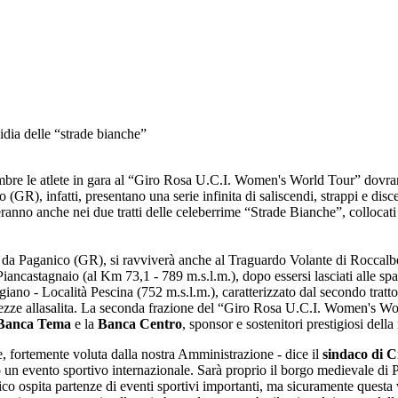
dia delle “strade bianche”
mbre le atlete in gara al “Giro Rosa U.C.I. Women's World Tour” dovran
(GR), infatti, presentano una serie infinita di saliscendi, strappi e disc
overanno anche nei due tratti delle celeberrime “Strade Bianche”, collocat
o da Paganico (GR), si ravviverà anche al Traguardo Volante di Roccalbe
iancastagnaio (al Km 73,1 - 789 m.s.l.m.), dopo essersi lasciati alle spal
ano - Località Pescina (752 m.s.l.m.), caratterizzato dal secondo tratt
 avvezze allasalita. La seconda frazione del “Giro Rosa U.C.I. Women's 
Banca Tema
e la
Banca Centro
, sponsor e sostenitori prestigiosi dell
, fortemente voluta dalla nostra Amministrazione - dice il
sindaco di C
rso un evento sportivo internazionale. Sarà proprio il borgo medievale di
o ospita partenze di eventi sportivi importanti, ma sicuramente questa v