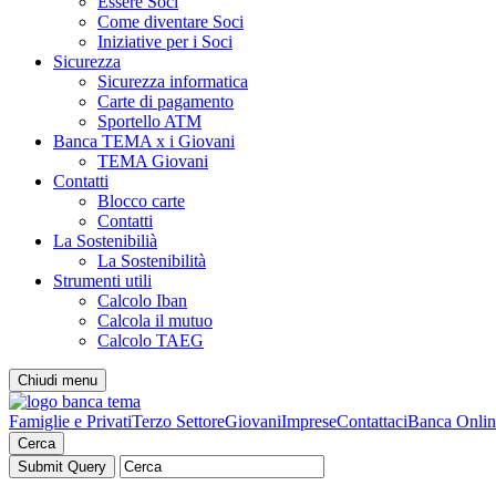
Essere Soci
Come diventare Soci
Iniziative per i Soci
Sicurezza
Sicurezza informatica
Carte di pagamento
Sportello ATM
Banca TEMA x i Giovani
TEMA Giovani
Contatti
Blocco carte
Contatti
La Sostenibilià
La Sostenibilità
Strumenti utili
Calcolo Iban
Calcola il mutuo
Calcolo TAEG
Chiudi menu
Famiglie e Privati
Terzo Settore
Giovani
Imprese
Contattaci
Banca Onlin
Cerca