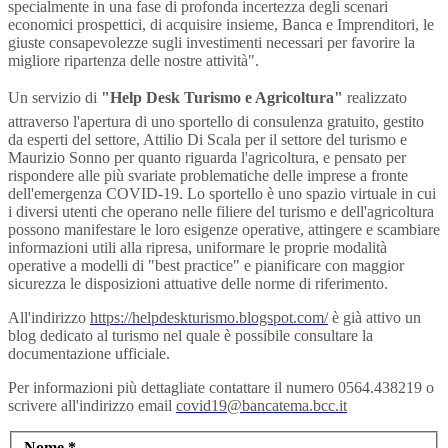
specialmente in una fase di profonda incertezza degli scenari
economici prospettici, di acquisire insieme, Banca e Imprenditori, le
giuste consapevolezze sugli investimenti necessari per favorire la
migliore ripartenza delle nostre attività".
Un servizio di
"Help Desk Turismo e Agricoltura"
realizzato
attraverso l'apertura di uno sportello di consulenza gratuito, gestito
da esperti del settore, Attilio Di Scala per il settore del turismo e
Maurizio Sonno per quanto riguarda l'agricoltura, e pensato per
rispondere alle più svariate problematiche delle imprese a fronte
dell'emergenza COVID-19. Lo sportello è uno spazio virtuale in cui
i diversi utenti che operano nelle filiere del turismo e dell'agricoltura
possono manifestare le loro esigenze operative, attingere e scambiare
informazioni utili alla ripresa, uniformare le proprie modalità
operative a modelli di "best practice" e pianificare con maggior
sicurezza le disposizioni attuative delle norme di riferimento.
All'indirizzo
https://helpdeskturismo.blogspot.com/
è già attivo un
blog dedicato al turismo nel quale è possibile consultare la
documentazione ufficiale.
Per informazioni più dettagliate contattare il numero 0564.438219 o
scrivere all'indirizzo email
covid19@bancatema.bcc.it
Nome
*