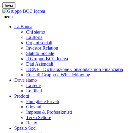
Invia
menu
La Banca
Chi siamo
La storia
Organi sociali
Investor Relation
Statuto Sociale
Il Gruppo BCC Iccrea
Dati Aziendali
DCNF - Dichiarazione Consolidata non Finanziaria
Etica di Gruppo e Whistleblowing
Dove siamo
La sede
Le filiali
Prodotti
Famiglie e Privati
Giovani
Imprese & Professionisti
Terzo Settore
Relax
Spazio Soci