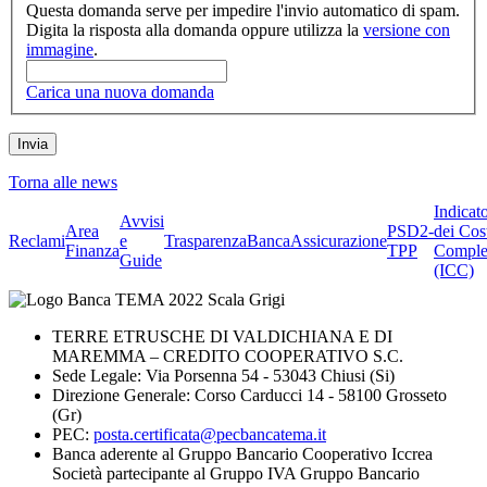
Questa domanda serve per impedire l'invio automatico di spam.
Digita la risposta alla domanda oppure utilizza la
versione con
immagine
.
Carica una nuova domanda
Torna alle news
Indicat
Avvisi
Area
PSD2-
dei Cos
Reclami
e
Trasparenza
BancaAssicurazione
Finanza
TPP
Comple
Guide
(ICC)
TERRE ETRUSCHE DI VALDICHIANA E DI
MAREMMA – CREDITO COOPERATIVO S.C.
Sede Legale: Via Porsenna 54 - 53043 Chiusi (Si)
Direzione Generale: Corso Carducci 14 - 58100 Grosseto
(Gr)
PEC:
posta.certificata@pecbancatema.it
Banca aderente al Gruppo Bancario Cooperativo Iccrea
Società partecipante al Gruppo IVA Gruppo Bancario