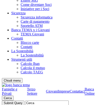
Essere Soci
Come diventare Soci
Iniziative per i Soci
Sicurezza
Sicurezza informatica
Carte di pagamento
Sportello ATM
Banca TEMA x i Giovani
TEMA Giovani
Contatti
Blocco carte
Contatti
La Sostenibilià
La Sostenibilità
Strumenti utili
Calcolo Iban
Calcola il mutuo
Calcolo TAEG
Chiudi menu
Famiglie e
Terzo
Banca
Giovani
Imprese
Contattaci
Privati
Settore
Online
Cerca