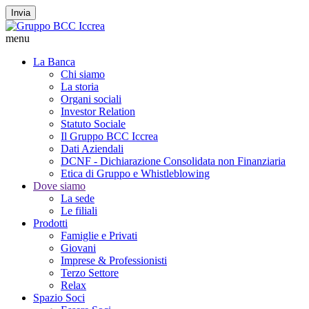
Invia
menu
La Banca
Chi siamo
La storia
Organi sociali
Investor Relation
Statuto Sociale
Il Gruppo BCC Iccrea
Dati Aziendali
DCNF - Dichiarazione Consolidata non Finanziaria
Etica di Gruppo e Whistleblowing
Dove siamo
La sede
Le filiali
Prodotti
Famiglie e Privati
Giovani
Imprese & Professionisti
Terzo Settore
Relax
Spazio Soci