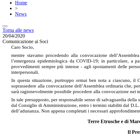
Home
>
News
Torna alle news
20/04/2020
Comunicazione ai Soci
Caro Socio,
mentre stavamo procedendo alla convocazione dell’Assemblea d
l’emergenza epidemiologica da COVID-19; in particolare, a parti
provvedimenti sempre più intense - agli spostamenti delle persone
interpersonali.
In questa situazione, purtroppo ormai ben nota a ciascuno, il 
soprassedere alla convocazione dell’Assemblea ordinaria che, per 
sarà ragionevolmente possibile procedere alla convocazione nei ter
In tale presupposto, per responsabile senso di salvaguardia della s
dal Consiglio di Amministrazione, entro i termini stabiliti dal
D.L. 
dell’adunanza. Non appena completati i necessari approfondimenti 
Terre Etrusche e di Marem
Il Presiden