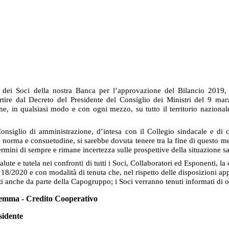
ei Soci della nostra Banca per l’approvazione del Bilancio 2019, 
re dal Decreto del Presidente del Consiglio dei Ministri del 9 marzo 
, in qualsiasi modo e con ogni mezzo, su tutto il territorio nazionale,
Consiglio di amministrazione, d’intesa con il Collegio sindacale e d
norma e consuetudine, si sarebbe dovuta tenere tra la fine di questo me
mini di sempre e rimane incertezza sulle prospettive della situazione san
alute e tutela nei confronti di tutti i Soci, Collaboratori ed Esponenti
18/2020 e con modalità di tenuta che, nel rispetto delle disposizioni appl
anche da parte della Capogruppo; i Soci verranno tenuti informati di o
ma - Credito Cooperativo
te