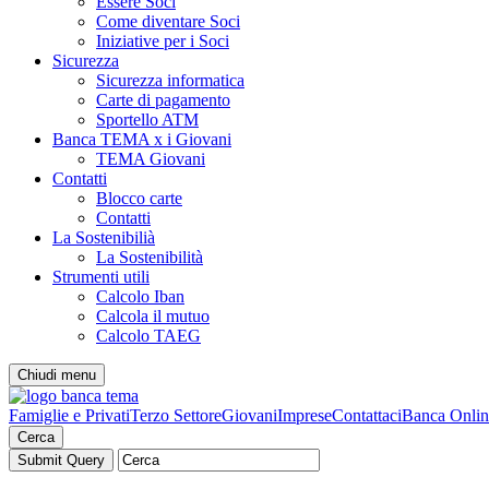
Essere Soci
Come diventare Soci
Iniziative per i Soci
Sicurezza
Sicurezza informatica
Carte di pagamento
Sportello ATM
Banca TEMA x i Giovani
TEMA Giovani
Contatti
Blocco carte
Contatti
La Sostenibilià
La Sostenibilità
Strumenti utili
Calcolo Iban
Calcola il mutuo
Calcolo TAEG
Chiudi menu
Famiglie e Privati
Terzo Settore
Giovani
Imprese
Contattaci
Banca Onlin
Cerca