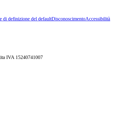
 di definizione del default
Disconoscimento
Accessibilità
rtita IVA 15240741007