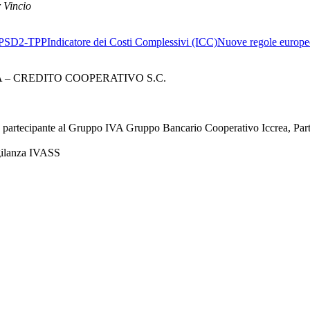
io
PSD2-TPP
Indicatore dei Costi Complessivi (ICC)
Nuove regole europee
– CREDITO COOPERATIVO S.C.
à partecipante al Gruppo IVA Gruppo Bancario Cooperativo Iccrea, Pa
igilanza IVASS