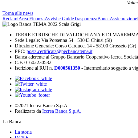
Valter Vinc
Torna alle news
Reclami
Area Finanza
Avvisi e Guide
Trasparenza
BancaAssicurazione
TERRE ETRUSCHE DI VALDICHIANA E DI MAREMMA 
Sede Legale: Via Porsenna 54 - 53043 Chiusi (Si)
Direzione Generale: Corso Carducci 14 - 58100 Grosseto (Gr)
PEC:
posta.certificata@pecbancatema.it
Banca aderente al Gruppo Bancario Cooperativo Iccrea Societ
C.F. 01602230532
Iscrizione al RUI n.
D000561350
- Intermediario soggetto a v
©2021 Iccrea Banca S.p.A
Realizzato da
Iccrea Banca S.p.A.
La Banca
La storia
DCNF