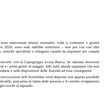
sono intervenute misure normative volte a contenere e gestire
2020, sono state stabilite restrizioni – rese poi con vari altri
 nonché specifiche e stringenti cautele da rispettare nei contatti
i concerto con la Capogruppo Iccrea Banca, ha ritenuto doveroso
se e i primi giorni di maggio. Allo stato attuale sappiamo che non
itaria e sulle disposizioni delle Autorità ad essa conseguenti.
, la convocazione dell’Assemblea verrà disposta non appena possibile
icabili, assicurino la tutela delle persone e il corretto svolgimento
gni novità al riguardo.