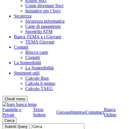
Essere Soci
Come diventare Soci
Iniziative per i Soci
Sicurezza
Sicurezza informatica
Carte di pagamento
Sportello ATM
Banca TEMA x i Giovani
TEMA Giovani
Contatti
Blocco carte
Contatti
La Sostenibilià
La Sostenibilità
Strumenti utili
Calcolo Iban
Calcola il mutuo
Calcolo TAEG
Chiudi menu
Famiglie e
Terzo
Banca
Giovani
Imprese
Contattaci
Privati
Settore
Online
Cerca