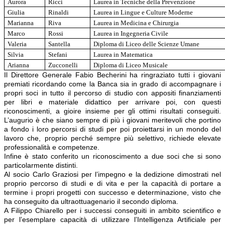
Aurora
Ricci
Laurea in Tecniche della Prevenzione
Giulia
Rinaldi
Laurea in Lingue e Culture Moderne
Marianna
Riva
Laurea in Medicina e Chirurgia
Marco
Rossi
Laurea in Ingegneria Civile
Valeria
Santella
Diploma di Liceo delle Scienze Umane
Silvia
Stefani
Laurea in Matematica
Arianna
Zucconelli
Diploma di Liceo Musicale
Il Direttore Generale Fabio Becherini ha ringraziato tutti i giovani
premiati ricordando come la Banca sia in grado di accompagnare i
propri soci in tutto il percorso di studio con appositi finanziamenti
per libri e materiale didattico per arrivare poi, con questi
riconoscimenti, a gioire insieme per gli ottimi risultati conseguiti.
L’augurio è che siano sempre di più i giovani meritevoli che portino
a fondo i loro percorsi di studi per poi proiettarsi in un mondo del
lavoro che, proprio perché sempre più selettivo, richiede elevate
professionalità e competenze.
Infine è stato conferito un riconoscimento a due soci che si sono
particolarmente distinti.
Al socio Carlo Graziosi per
l’impegno e la dedizione dimostrati nel
proprio percorso di studi e di vita e per la capacità di portare a
termine i propri progetti con successo e determinazione, visto che
ha conseguito da ultraottuagenario il secondo diploma.
A Filippo Chiarello p
er i successi conseguiti in ambito scientifico e
per l’esemplare capacità di utilizzare l’Intelligenza Artificiale per