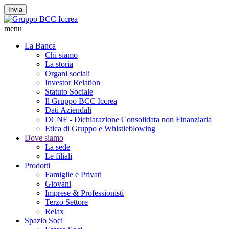
Invia
menu
La Banca
Chi siamo
La storia
Organi sociali
Investor Relation
Statuto Sociale
Il Gruppo BCC Iccrea
Dati Aziendali
DCNF - Dichiarazione Consolidata non Finanziaria
Etica di Gruppo e Whistleblowing
Dove siamo
La sede
Le filiali
Prodotti
Famiglie e Privati
Giovani
Imprese & Professionisti
Terzo Settore
Relax
Spazio Soci