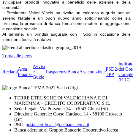
sviluppare prodotti innovativi a beneficio delle aziende e della
comunità.
Il Presidente Valter Vincio ha rivolto un caloroso augurio per un
sereno Natale e un buon nuovo anno sottolineando come sia
preziosa la presenza di Banca Tema come motore di aggregazione
e coesione sociale.
Al termine, un brindisi augurale con i Soci in occasione delle
imminenti festività natalizie.
Torna alle news
Indicat
Avvisi
Area
PSD2-
dei Cos
Reclami
e
Trasparenza
BancaAssicurazione
Finanza
TPP
Comple
Guide
(ICC)
TERRE ETRUSCHE DI VALDICHIANA E DI
MAREMMA – CREDITO COOPERATIVO S.C.
Sede Legale: Via Porsenna 54 - 53043 Chiusi (Si)
Direzione Generale: Corso Carducci 14 - 58100 Grosseto
(Gr)
PEC:
posta.certificata@pecbancatema.it
Banca aderente al Gruppo Bancario Cooperativo Iccrea