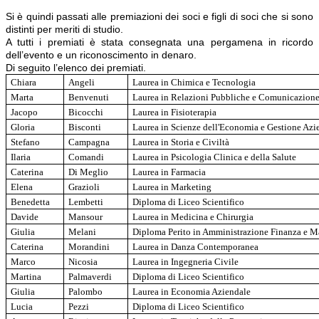
Si è quindi passati alle premiazioni dei soci e figli di soci che si sono
distinti per meriti di studio.
A tutti i premiati è stata consegnata una pergamena in ricordo
dell’evento e un riconoscimento in denaro.
Di seguito l’elenco dei premiati.
Chiara
Angeli
Laurea in Chimica e Tecnologia
Marta
Benvenuti
Laurea in Relazioni Pubbliche e Comunicazione
Jacopo
Bicocchi
Laurea in Fisioterapia
Gloria
Bisconti
Laurea in Scienze dell'Economia e Gestione Azi
Stefano
Campagna
Laurea in Storia e Civiltà
Ilaria
Comandi
Laurea in Psicologia Clinica e della Salute
Caterina
Di Meglio
Laurea in Farmacia
Elena
Grazioli
Laurea in Marketing
Benedetta
Lembetti
Diploma di Liceo Scientifico
Davide
Mansour
Laurea in Medicina e Chirurgia
Giulia
Melani
Diploma Perito in Amministrazione Finanza e M
Caterina
Morandini
Laurea in Danza Contemporanea
Marco
Nicosia
Laurea in Ingegneria Civile
Martina
Palmaverdi
Diploma di Liceo Scientifico
Giulia
Palombo
Laurea in Economia Aziendale
Lucia
Pezzi
Diploma di Liceo Scientifico