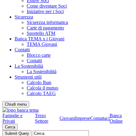
Essere Soci
Come diventare Soci
Iniziative per i Soci
Sicurezza
Sicurezza informatica
Carte di pagamento
Sportello ATM
Banca TEMA x i Giovani
TEMA Giovani
Contatti
Blocco carte
Contatti
La Sostenibilià
La Sostenibilità
Strumenti utili
Calcolo Iban
Calcola il mutuo
Calcolo TAEG
Chiudi menu
Famiglie e
Terzo
Banca
Giovani
Imprese
Contattaci
Privati
Settore
Online
Cerca