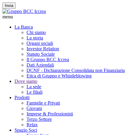
Invia
menu
La Banca
Chi siamo
La storia
Organi sociali
Investor Relation
Statuto Sociale
Il Gruppo BCC Iccrea
Dati Aziendali
DCNF - Dichiarazione Consolidata non Finanziaria
Etica di Gruppo e Whistleblowing
Dove siamo
La sede
Le filiali
Prodotti
Famiglie e Privati
Giovani
Imprese & Professionisti
Terzo Settore
Relax
Spazio Soci