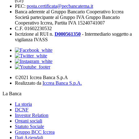
(Gr)
PEC:
posta.certificata@pecbancatema.it
Banca aderente al Gruppo Bancario Cooperativo Iccrea
Società partecipante al Gruppo IVA Gruppo Bancario
Cooperativo Iccrea, Partita IVA 15240741007
C.F. 01602230532
Iscrizione al RUI n.
D000561350
- Intermediario soggetto a
vigilanza IVASS
©2021 Iccrea Banca S.p.A
Realizzato da
Iccrea Banca S.p.A.
La Banca
La storia
DCNF
Investor Relation
Organi sociali
Statuto Sociale
Gruppo BCC Iccrea
Dati Aziendali