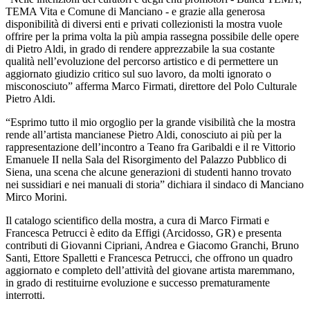
TEMA Vita e Comune di Manciano - e grazie alla generosa
disponibilità di diversi enti e privati collezionisti la mostra vuole
offrire per la prima volta la più ampia rassegna possibile delle opere
di Pietro Aldi, in grado di rendere apprezzabile la sua costante
qualità nell’evoluzione del percorso artistico e di permettere un
aggiornato giudizio critico sul suo lavoro, da molti ignorato o
misconosciuto” afferma Marco Firmati, direttore del Polo Culturale
Pietro Aldi.
“Esprimo tutto il mio orgoglio per la grande visibilità che la mostra
rende all’artista mancianese Pietro Aldi, conosciuto ai più per la
rappresentazione dell’incontro a Teano fra Garibaldi e il re Vittorio
Emanuele II nella Sala del Risorgimento del Palazzo Pubblico di
Siena, una scena che alcune generazioni di studenti hanno trovato
nei sussidiari e nei manuali di storia” dichiara il sindaco di Manciano
Mirco Morini.
Il catalogo scientifico della mostra, a cura di Marco Firmati e
Francesca Petrucci è edito da Effigi (Arcidosso, GR) e presenta
contributi di Giovanni Cipriani, Andrea e Giacomo Granchi, Bruno
Santi, Ettore Spalletti e Francesca Petrucci, che offrono un quadro
aggiornato e completo dell’attività del giovane artista maremmano,
in grado di restituirne evoluzione e successo prematuramente
interrotti.