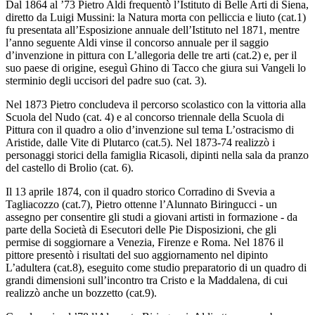
Dal 1864 al ’73 Pietro Aldi frequentò l’Istituto di Belle Arti di Siena,
diretto da Luigi Mussini: la Natura morta con pelliccia e liuto (cat.1)
fu presentata all’Esposizione annuale dell’Istituto nel 1871, mentre
l’anno seguente Aldi vinse il concorso annuale per il saggio
d’invenzione in pittura con L’allegoria delle tre arti (cat.2) e, per il
suo paese di origine, eseguì Ghino di Tacco che giura sui Vangeli lo
sterminio degli uccisori del padre suo (cat. 3).
Nel 1873 Pietro concludeva il percorso scolastico con la vittoria alla
Scuola del Nudo (cat. 4) e al concorso triennale della Scuola di
Pittura con il quadro a olio d’invenzione sul tema L’ostracismo di
Aristide, dalle Vite di Plutarco (cat.5). Nel 1873-74 realizzò i
personaggi storici della famiglia Ricasoli, dipinti nella sala da pranzo
del castello di Brolio (cat. 6).
Il 13 aprile 1874, con il quadro storico Corradino di Svevia a
Tagliacozzo (cat.7), Pietro ottenne l’Alunnato Biringucci - un
assegno per consentire gli studi a giovani artisti in formazione - da
parte della Società di Esecutori delle Pie Disposizioni, che gli
permise di soggiornare a Venezia, Firenze e Roma. Nel 1876 il
pittore presentò i risultati del suo aggiornamento nel dipinto
L’adultera (cat.8), eseguito come studio preparatorio di un quadro di
grandi dimensioni sull’incontro tra Cristo e la Maddalena, di cui
realizzò anche un bozzetto (cat.9).