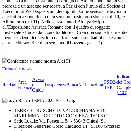
Conclusosi nel ’78 l’Alunnato Biringucci, Aldi ottenne una breve
proroga e un assegno per recarsi a Parigi con l’invio alla Società di
Esecutori di Pie Disposizioni dei dipinti Donne senesi che lavorano
alle fortificazioni, di cui è presente in mostra uno studio (cat. 10), e
All’oratorio (cat.11). Nello stesso anno l’Aldi partecipò
all’Esposizione Artistica Romana con il quadro di soggetto
medievale «Buoso da Doara traditore di Cremona sua patria, mentre
mendico viene riconosciuto da alcuni suoi concittadini che escono
da una chiesa», di cui presentiamo il bozzetto (cat. 12).
Torna alle news
Indicat
Avvisi
Area
PSD2-
dei Cos
Reclami
e
Trasparenza
BancaAssicurazione
Finanza
TPP
Comple
Guide
(ICC)
TERRE ETRUSCHE DI VALDICHIANA E DI
MAREMMA – CREDITO COOPERATIVO S.C.
Sede Legale: Via Porsenna 54 - 53043 Chiusi (Si)
Direzione Generale: Corso Carducci 14 - 58100 Grosseto