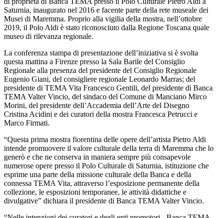
di proprietà di Banca TEMA presso il Polo Culturale Pietro Aldi a
Saturnia, inaugurato nel 2016 e facente parte della rete museale dei
Musei di Maremma. Proprio alla vigilia della mostra, nell’ottobre
2019, il Polo Aldi è stato riconosciuto dalla Regione Toscana quale
museo di rilevanza regionale.
La conferenza stampa di presentazione dell’iniziativa si è svolta
questa mattina a Firenze presso la Sala Barile del Consiglio
Regionale alla presenza del presidente del Consiglio Regionale
Eugenio Giani, del consigliere regionale Leonardo Marras; del
presidente di TEMA Vita Francesco Gentili, del presidente di Banca
TEMA Valter Vincio, del sindaco del Comune di Manciano Mirco
Morini, del presidente dell’Accademia dell’Arte del Disegno
Cristina Acidini e dei curatori della mostra Francesca Petrucci e
Marco Firmati.
“Questa prima mostra fiorentina delle opere dell’artista Pietro Aldi
intende promuovere il valore culturale della terra di Maremma che lo
generò e che ne conserva in maniera sempre più consapevole
numerose opere presso il Polo Culturale di Saturnia, istituzione che
esprime una parte della missione culturale della Banca e della
connessa TEMA Vita, attraverso l’esposizione permanente della
collezione, le esposizioni temporanee, le attività didattiche e
divulgative” dichiara il presidente di Banca TEMA Valter Vincio.
“Nelle intenzioni dei curatori e degli enti promotori - Banca TEMA,