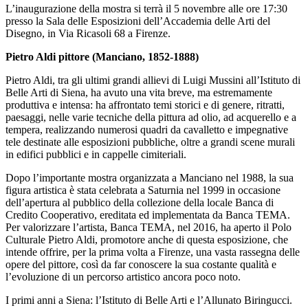
L’inaugurazione della mostra si terrà il 5 novembre alle ore 17:30
presso la Sala delle Esposizioni dell’Accademia delle Arti del
Disegno, in Via Ricasoli 68 a Firenze.
Pietro Aldi pittore (Manciano, 1852-1888)
Pietro Aldi, tra gli ultimi grandi allievi di Luigi Mussini all’Istituto di
Belle Arti di Siena, ha avuto una vita breve, ma estremamente
produttiva e intensa: ha affrontato temi storici e di genere, ritratti,
paesaggi, nelle varie tecniche della pittura ad olio, ad acquerello e a
tempera, realizzando numerosi quadri da cavalletto e impegnative
tele destinate alle esposizioni pubbliche, oltre a grandi scene murali
in edifici pubblici e in cappelle cimiteriali.
Dopo l’importante mostra organizzata a Manciano nel 1988, la sua
figura artistica è stata celebrata a Saturnia nel 1999 in occasione
dell’apertura al pubblico della collezione della locale Banca di
Credito Cooperativo, ereditata ed implementata da Banca TEMA.
Per valorizzare l’artista, Banca TEMA, nel 2016, ha aperto il Polo
Culturale Pietro Aldi, promotore anche di questa esposizione, che
intende offrire, per la prima volta a Firenze, una vasta rassegna delle
opere del pittore, così da far conoscere la sua costante qualità e
l’evoluzione di un percorso artistico ancora poco noto.
I primi anni a Siena: l’Istituto di Belle Arti e l’Allunato Biringucci.