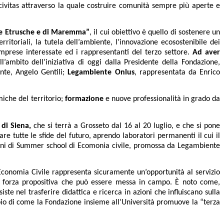
civitas attraverso la quale costruire comunità sempre più aperte e
erre Etrusche e di Maremma”
, il cui obiettivo è quello di sostenere un
ritoriali, la tutela dell’ambiente, l’innovazione ecosostenibile dei
 imprese interessate ed i rappresentanti del terzo settore.
Ad aver
l’ambito dell’iniziativa di oggi dalla Presidente della Fondazione,
nte, Angelo Gentili;
Legambiente Onlus
, rappresentata da Enrico
miche del territorio;
formazione
e nuove professionalità in grado da
 di Siena,
che si terrà a Grosseto dal 16 al 20 luglio, e che si pone
e tutte le sfide del futuro, aprendo laboratori permanenti il cui il
sioni di Summer school di Ecomonia civile, promossa da Legambiente
conomia Civile rappresenta sicuramente un’opportunità al servizio
 la forza propositiva che può essere messa in campo. È noto come,
siste nel trasferire didattica e ricerca in azioni che influiscano sulla
pio di come la Fondazione insieme all’Università promuove la “terza