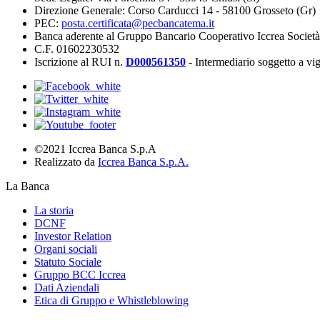
Direzione Generale: Corso Carducci 14 - 58100 Grosseto (Gr)
PEC:
posta.certificata@pecbancatema.it
Banca aderente al Gruppo Bancario Cooperativo Iccrea Societ
C.F. 01602230532
Iscrizione al RUI n.
D000561350
- Intermediario soggetto a v
©2021 Iccrea Banca S.p.A
Realizzato da
Iccrea Banca S.p.A.
La Banca
La storia
DCNF
Investor Relation
Organi sociali
Statuto Sociale
Gruppo BCC Iccrea
Dati Aziendali
Etica di Gruppo e Whistleblowing