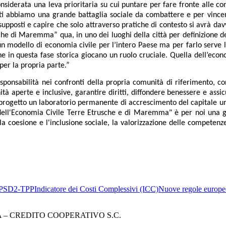
siderata una leva prioritaria su cui puntare per fare fronte alle com
ti abbiamo una grande battaglia sociale da combattere e per vincerl
supposti e capire che solo attraverso pratiche di contesto si avrà dav
sche di Maremma” qua, in uno dei luoghi della città per definizione de
modello di economia civile per l’intero Paese ma per farlo serve l’i
che in questa fase storica giocano un ruolo cruciale. Quella dell’econ
per la propria parte.”
ponsabilità nei confronti della propria comunità di riferimento, c
à aperte e inclusive, garantire diritti, diffondere benessere e assicu
 progetto un laboratorio permanente di accrescimento del capitale u
o dell'Economia Civile Terre Etrusche e di Maremma" è per noi una g
la coesione e l'inclusione sociale, la valorizzazione delle competenze 
PSD2-TPP
Indicatore dei Costi Complessivi (ICC)
Nuove regole europee
– CREDITO COOPERATIVO S.C.