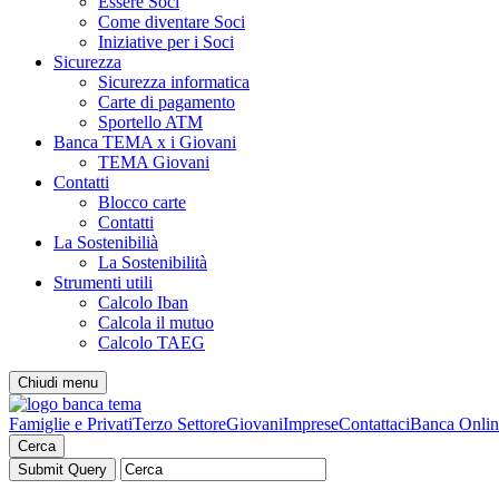
Essere Soci
Come diventare Soci
Iniziative per i Soci
Sicurezza
Sicurezza informatica
Carte di pagamento
Sportello ATM
Banca TEMA x i Giovani
TEMA Giovani
Contatti
Blocco carte
Contatti
La Sostenibilià
La Sostenibilità
Strumenti utili
Calcolo Iban
Calcola il mutuo
Calcolo TAEG
Chiudi menu
Famiglie e Privati
Terzo Settore
Giovani
Imprese
Contattaci
Banca Onlin
Cerca