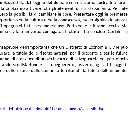
plesse sfide dell’oggi e del domani con cui siamo costretti a fare i
a dobbiamo attivare tutti gli elementi di cui disponiamo. Per tale
vero la possibilità di cambiare le cose. Presentare oggi le premesse
positario della cultura e della conoscenza, ha un significato ancora
mpegno di tutti, nessuno escluso. Parlo delle istituzioni, certo. Ma
omia civile è un verbo coniugato al futuro – ha concluso Gentili – e
onsapevole dell'importanza che un Distretto di Economia Civile può
rare la tutela delle risorse naturali per il presente e per le future
mano, di creazione di nuovo lavoro e di salvaguardia del patrimonio
rande soddisfazione e ci impegneremo, assieme agli altri soggetti
e delle risorse delle comunità territoriali, la tutela dell'ambiente,
 di definizione del default
Disconoscimento
Accessibilità