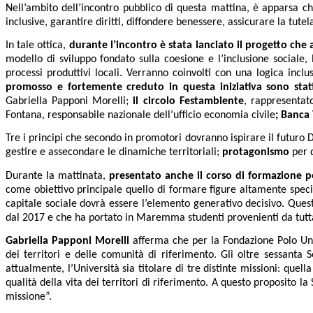
Nell’ambito dell’incontro pubblico di questa mattina, è apparsa c
inclusive, garantire diritti, diffondere benessere, assicurare la tutel
In tale ottica,
durante l’incontro è stata lanciato il progetto che
modello di sviluppo fondato sulla coesione e l’inclusione sociale, 
processi produttivi locali. Verranno coinvolti con una logica inclu
promosso e fortemente creduto in questa iniziativa sono stat
Gabriella Papponi Morelli;
il circolo Festambiente
, rappresentat
Fontana, responsabile nazionale dell’ufficio economia civile
; Banca
Tre i principi che secondo in promotori dovranno ispirare il futuro Di
gestire e assecondare le dinamiche territoriali;
protagonismo
per d
Durante la mattinata,
presentato anche il corso di formazione po
come obiettivo principale quello di formare figure altamente specia
capitale sociale dovrà essere l’elemento generativo decisivo. Que
dal 2017 e che ha portato in Maremma studenti provenienti da tutta
Gabriella Papponi Morelli
afferma che per la Fondazione Polo Uni
dei territori e delle comunità di riferimento. Gli oltre sessant
attualmente, l’Università sia titolare di tre distinte missioni: quella
qualità della vita dei territori di riferimento. A questo proposit
missione”.