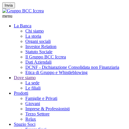
Invia
menu
La Banca
Chi siamo
La storia
Organi sociali
Investor Relation
Statuto Sociale
Il Gruppo BCC Iccrea
Dati Aziendali
DCNF - Dichiarazione Consolidata non Finanziaria
Etica di Gruppo e Whistleblowing
Dove siamo
La sede
Le filiali
Prodotti
Famiglie e Privati
Giovani
Imprese & Professionisti
Terzo Settore
Relax
Spazio Soci