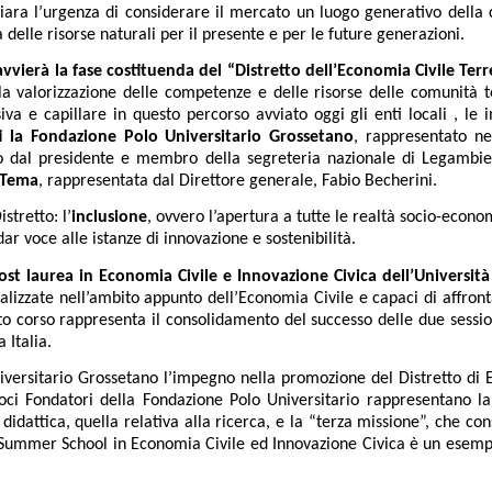
hiara l’urgenza di considerare il mercato un luogo generativo della 
a delle risorse naturali per il presente e per le future generazioni.
 avvierà la fase costituenda del “Distretto dell’Economia Civile T
la valorizzazione delle competenze e delle risorse delle comunità ter
siva e capillare in questo percorso avviato oggi gli enti locali , le
i la Fondazione Polo Universitario Grossetano
, rappresentato nel
o dal presidente e membro della segreteria nazionale di Legambie
 Tema
, rappresentata dal Direttore generale, Fabio Becherini.
stretto: l’
inclusione
, ovvero l’apertura a tutte le realtà socio-econo
ar voce alle istanze di innovazione e sostenibilità.
st laurea in Economia Civile e Innovazione Civica dell’Università
lizzate nell’ambito appunto dell’Economia Civile e capaci di affrontar
sto corso rappresenta il consolidamento del successo delle due ses
 Italia.
versitario Grossetano l’impegno nella promozione del Distretto di E
a Soci Fondatori della Fondazione Polo Universitario rappresentano
 didattica, quella relativa alla ricerca, e la “terza missione”, che con
o la Summer School in Economia Civile ed Innovazione Civica è un esem