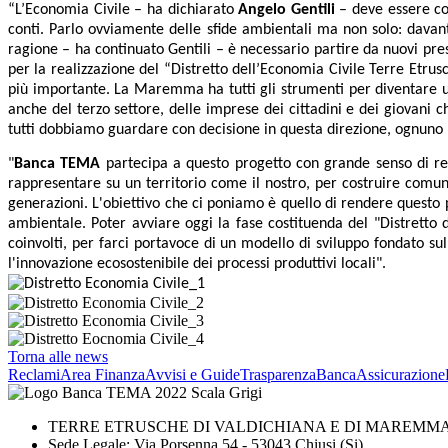
“L’Economia Civile – ha dichiarato
Angelo Gentili
– deve essere con
conti. Parlo ovviamente delle sfide ambientali ma non solo: davan
ragione – ha continuato Gentili – è necessario partire da nuovi pre
per la realizzazione del “Distretto dell’Economia Civile Terre Etru
più importante. La Maremma ha tutti gli strumenti per diventare un 
anche del terzo settore, delle imprese dei cittadini e dei giovani 
tutti dobbiamo guardare con decisione in questa direzione, ognuno 
"
Banca TEMA
partecipa a questo progetto con grande senso di res
rappresentare su un territorio come il nostro, per costruire comunit
generazioni.
L'obiettivo che ci poniamo è quello di rendere questo
ambientale. Poter avviare oggi la fase costituenda del "Distrett
coinvolti, per farci portavoce di un modello di sviluppo fondato sul
l'innovazione ecosostenibile dei processi produttivi locali".
Torna alle news
Reclami
Area Finanza
Avvisi e Guide
Trasparenza
BancaAssicurazione
TERRE ETRUSCHE DI VALDICHIANA E DI MAREMMA 
Sede Legale: Via Porsenna 54 - 53043 Chiusi (Si)