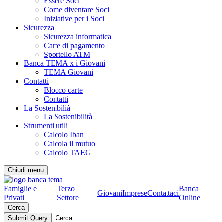
Essere Soci
Come diventare Soci
Iniziative per i Soci
Sicurezza
Sicurezza informatica
Carte di pagamento
Sportello ATM
Banca TEMA x i Giovani
TEMA Giovani
Contatti
Blocco carte
Contatti
La Sostenibilià
La Sostenibilità
Strumenti utili
Calcolo Iban
Calcola il mutuo
Calcolo TAEG
Chiudi menu
Famiglie e
Terzo
Banca
Giovani
Imprese
Contattaci
Privati
Settore
Online
Cerca