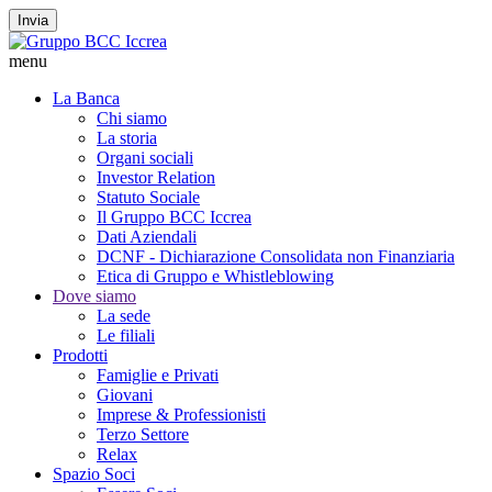
Invia
menu
La Banca
Chi siamo
La storia
Organi sociali
Investor Relation
Statuto Sociale
Il Gruppo BCC Iccrea
Dati Aziendali
DCNF - Dichiarazione Consolidata non Finanziaria
Etica di Gruppo e Whistleblowing
Dove siamo
La sede
Le filiali
Prodotti
Famiglie e Privati
Giovani
Imprese & Professionisti
Terzo Settore
Relax
Spazio Soci