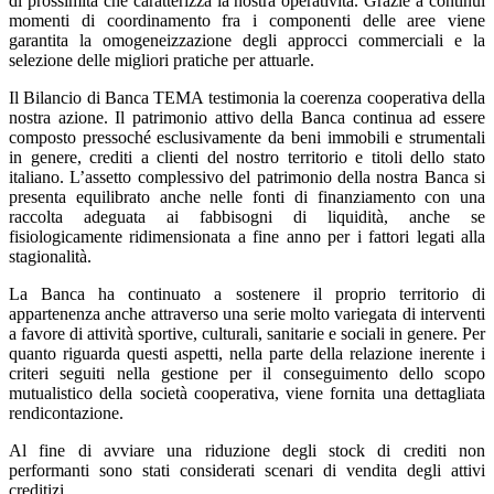
di prossimità che caratterizza la nostra operatività. Grazie a continui
momenti di coordinamento fra i componenti delle aree viene
garantita la omogeneizzazione degli approcci commerciali e la
selezione delle migliori pratiche per attuarle.
Il Bilancio di Banca TEMA testimonia la coerenza cooperativa della
nostra azione. Il patrimonio attivo della Banca continua ad essere
composto pressoché esclusivamente da beni immobili e strumentali
in genere, crediti a clienti del nostro territorio e titoli dello stato
italiano. L’assetto complessivo del patrimonio della nostra Banca si
presenta equilibrato anche nelle fonti di finanziamento con una
raccolta adeguata ai fabbisogni di liquidità, anche se
fisiologicamente ridimensionata a fine anno per i fattori legati alla
stagionalità.
La Banca ha continuato a sostenere il proprio territorio di
appartenenza anche attraverso una serie molto variegata di interventi
a favore di attività sportive, culturali, sanitarie e sociali in genere. Per
quanto riguarda questi aspetti, nella parte della relazione inerente i
criteri seguiti nella gestione per il conseguimento dello scopo
mutualistico della società cooperativa, viene fornita una dettagliata
rendicontazione.
Al fine di avviare una riduzione degli stock di crediti non
performanti sono stati considerati scenari di vendita degli attivi
creditizi.