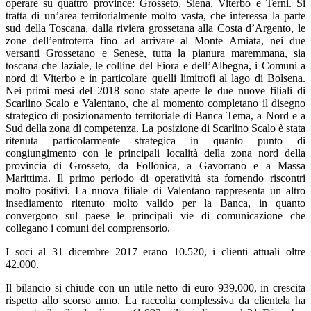
operare su quattro province: Grosseto, Siena, Viterbo e Terni. Si
tratta di un’area territorialmente molto vasta, che interessa la parte
sud della Toscana, dalla riviera grossetana alla Costa d’Argento, le
zone dell’entroterra fino ad arrivare al Monte Amiata, nei due
versanti Grossetano e Senese, tutta la pianura maremmana, sia
toscana che laziale, le colline del Fiora e dell’Albegna, i Comuni a
nord di Viterbo e in particolare quelli limitrofi al lago di Bolsena.
Nei primi mesi del 2018 sono state aperte le due nuove filiali di
Scarlino Scalo e Valentano, che al momento completano il disegno
strategico di posizionamento territoriale di Banca Tema, a Nord e a
Sud della zona di competenza. La posizione di Scarlino Scalo è stata
ritenuta particolarmente strategica in quanto punto di
congiungimento con le principali località della zona nord della
provincia di Grosseto, da Follonica, a Gavorrano e a Massa
Marittima. Il primo periodo di operatività sta fornendo riscontri
molto positivi. La nuova filiale di Valentano rappresenta un altro
insediamento ritenuto molto valido per la Banca, in quanto
convergono sul paese le principali vie di comunicazione che
collegano i comuni del comprensorio.
I soci al 31 dicembre 2017 erano 10.520, i clienti attuali oltre
42.000.
Il bilancio si chiude con un utile netto di euro 939.000, in crescita
rispetto allo scorso anno. La raccolta complessiva da clientela ha