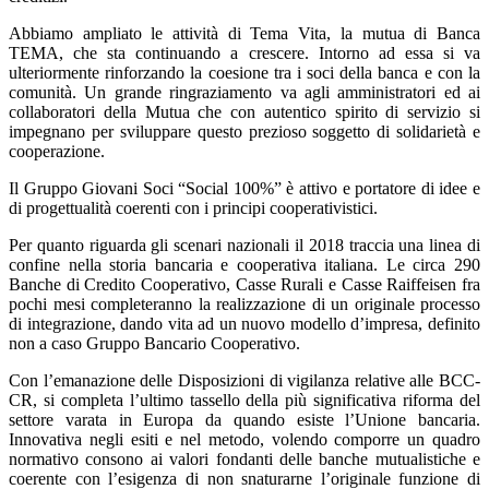
Abbiamo ampliato le attività di Tema Vita, la mutua di Banca
TEMA, che sta continuando a crescere. Intorno ad essa si va
ulteriormente rinforzando la coesione tra i soci della banca e con la
comunità. Un grande ringraziamento va agli amministratori ed ai
collaboratori della Mutua che con autentico spirito di servizio si
impegnano per sviluppare questo prezioso soggetto di solidarietà e
cooperazione.
Il Gruppo Giovani Soci “Social 100%” è attivo e portatore di idee e
di progettualità coerenti con i principi cooperativistici.
Per quanto riguarda gli scenari nazionali il 2018 traccia una linea di
confine nella storia bancaria e cooperativa italiana. Le circa 290
Banche di Credito Cooperativo, Casse Rurali e Casse Raiffeisen fra
pochi mesi completeranno la realizzazione di un originale processo
di integrazione, dando vita ad un nuovo modello d’impresa, definito
non a caso Gruppo Bancario Cooperativo.
Con l’emanazione delle Disposizioni di vigilanza relative alle BCC-
CR, si completa l’ultimo tassello della più significativa riforma del
settore varata in Europa da quando esiste l’Unione bancaria.
Innovativa negli esiti e nel metodo, volendo comporre un quadro
normativo consono ai valori fondanti delle banche mutualistiche e
coerente con l’esigenza di non snaturarne l’originale funzione di