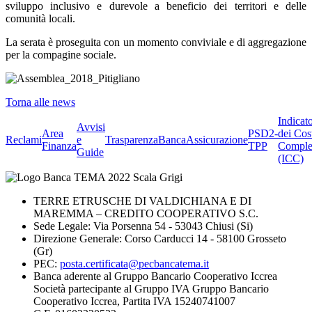
sviluppo inclusivo e durevole a beneficio dei territori e delle
comunità locali.
La serata è proseguita con un momento conviviale e di aggregazione
per la compagine sociale.
Torna alle news
Indicat
Avvisi
Area
PSD2-
dei Cos
Reclami
e
Trasparenza
BancaAssicurazione
Finanza
TPP
Comple
Guide
(ICC)
TERRE ETRUSCHE DI VALDICHIANA E DI
MAREMMA – CREDITO COOPERATIVO S.C.
Sede Legale: Via Porsenna 54 - 53043 Chiusi (Si)
Direzione Generale: Corso Carducci 14 - 58100 Grosseto
(Gr)
PEC:
posta.certificata@pecbancatema.it
Banca aderente al Gruppo Bancario Cooperativo Iccrea
Società partecipante al Gruppo IVA Gruppo Bancario
Cooperativo Iccrea, Partita IVA 15240741007