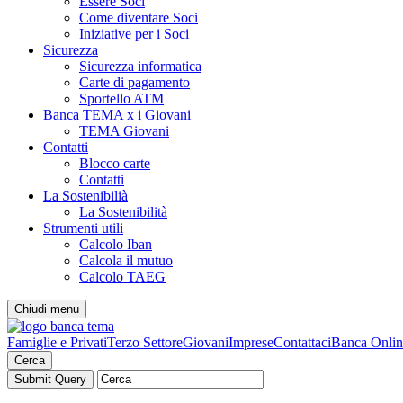
Essere Soci
Come diventare Soci
Iniziative per i Soci
Sicurezza
Sicurezza informatica
Carte di pagamento
Sportello ATM
Banca TEMA x i Giovani
TEMA Giovani
Contatti
Blocco carte
Contatti
La Sostenibilià
La Sostenibilità
Strumenti utili
Calcolo Iban
Calcola il mutuo
Calcolo TAEG
Chiudi menu
Famiglie e Privati
Terzo Settore
Giovani
Imprese
Contattaci
Banca Onlin
Cerca