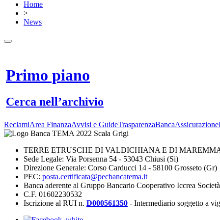
Home
>
News
Primo piano
Cerca nell’archivio
Reclami
Area Finanza
Avvisi e Guide
Trasparenza
BancaAssicurazione
TERRE ETRUSCHE DI VALDICHIANA E DI MAREMMA 
Sede Legale: Via Porsenna 54 - 53043 Chiusi (Si)
Direzione Generale: Corso Carducci 14 - 58100 Grosseto (Gr)
PEC:
posta.certificata@pecbancatema.it
Banca aderente al Gruppo Bancario Cooperativo Iccrea Societ
C.F. 01602230532
Iscrizione al RUI n.
D000561350
- Intermediario soggetto a v