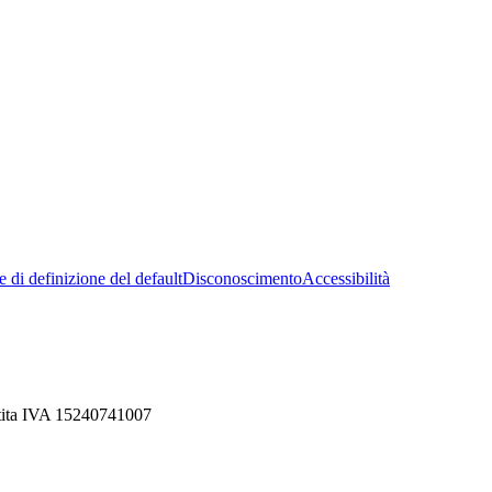
 di definizione del default
Disconoscimento
Accessibilità
rtita IVA 15240741007