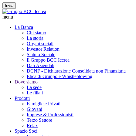
Invia
menu
La Banca
Chi siamo
La storia
Organi sociali
Investor Relation
Statuto Sociale
Il Gruppo BCC Iccrea
Dati Aziendali
DCNF - Dichiarazione Consolidata non Finanziaria
Etica di Gruppo e Whistleblowing
Dove siamo
La sede
Le filiali
Prodotti
Famiglie e Privati
Giovani
Imprese & Professionisti
Terzo Settore
Relax
Spazio Soci