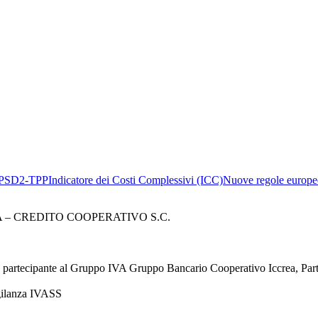
PSD2-TPP
Indicatore dei Costi Complessivi (ICC)
Nuove regole europee
– CREDITO COOPERATIVO S.C.
à partecipante al Gruppo IVA Gruppo Bancario Cooperativo Iccrea, Pa
igilanza IVASS