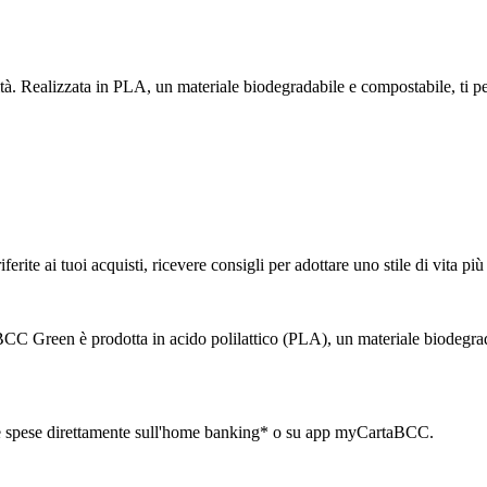
tà. Realizzata in PLA, un materiale biodegradabile e compostabile, ti pe
te ai tuoi acquisti, ricevere consigli per adottare uno stile di vita più
BCC Green è prodotta in acido polilattico (PLA), un materiale biodegrad
 le spese direttamente sull'home bankin
g* o su app myCartaBCC.