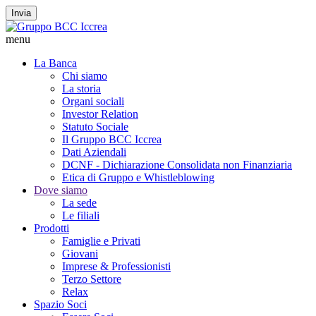
Invia
menu
La Banca
Chi siamo
La storia
Organi sociali
Investor Relation
Statuto Sociale
Il Gruppo BCC Iccrea
Dati Aziendali
DCNF - Dichiarazione Consolidata non Finanziaria
Etica di Gruppo e Whistleblowing
Dove siamo
La sede
Le filiali
Prodotti
Famiglie e Privati
Giovani
Imprese & Professionisti
Terzo Settore
Relax
Spazio Soci