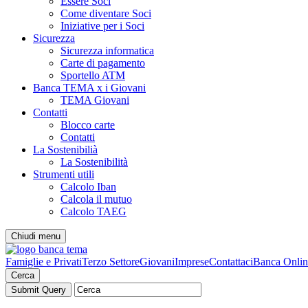
Essere Soci
Come diventare Soci
Iniziative per i Soci
Sicurezza
Sicurezza informatica
Carte di pagamento
Sportello ATM
Banca TEMA x i Giovani
TEMA Giovani
Contatti
Blocco carte
Contatti
La Sostenibilià
La Sostenibilità
Strumenti utili
Calcolo Iban
Calcola il mutuo
Calcolo TAEG
Chiudi menu
Famiglie e Privati
Terzo Settore
Giovani
Imprese
Contattaci
Banca Onlin
Cerca