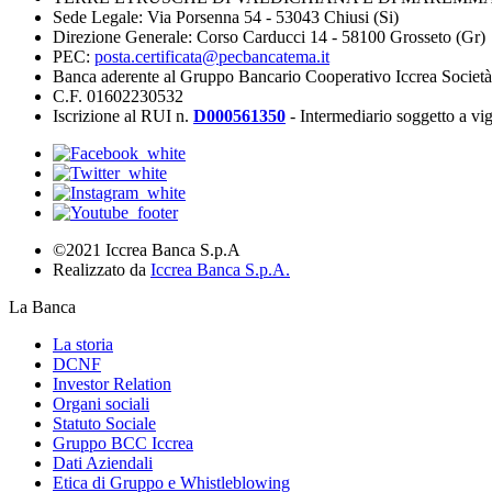
Sede Legale: Via Porsenna 54 - 53043 Chiusi (Si)
Direzione Generale: Corso Carducci 14 - 58100 Grosseto (Gr)
PEC:
posta.certificata@pecbancatema.it
Banca aderente al Gruppo Bancario Cooperativo Iccrea Societ
C.F. 01602230532
Iscrizione al RUI n.
D000561350
- Intermediario soggetto a v
©2021 Iccrea Banca S.p.A
Realizzato da
Iccrea Banca S.p.A.
La Banca
La storia
DCNF
Investor Relation
Organi sociali
Statuto Sociale
Gruppo BCC Iccrea
Dati Aziendali
Etica di Gruppo e Whistleblowing