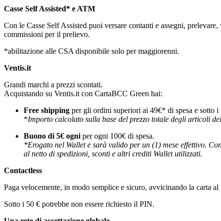
Casse Self Assisted* e ATM
Con le Casse Self Assisted puoi versare contanti e assegni, prelevare, 
commissioni per il prelievo.
*abilitazione alle CSA disponibile solo per maggiorenni.
Ventis.it
Grandi marchi a prezzi scontati.
Acquistando su Ventis.it con CartaBCC Green hai:
Free shipping
per gli ordini superiori ai 49€* di spesa e sotto i
*
Importo calcolato sulla base del prezzo totale degli articoli dell'
Buono di 5€ ogni
per ogni 100€ di spesa.
*Erogato nel Wallet e sarà valido per un (1) mese effettivo. Con
al netto di spedizioni, sconti e altri crediti Wallet utilizzati.
Contactless
Paga velocemente, in modo semplice e sicuro, avvicinando la carta a
Sotto i 50 € potrebbe non essere richiesto il PIN.
Una rete di accettazione globale