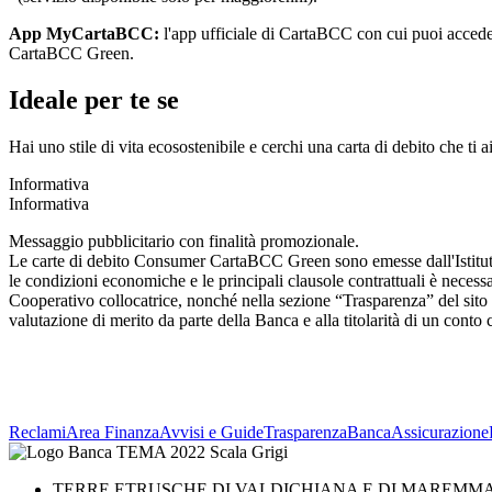
App MyCartaBCC:
l'app ufficiale di CartaBCC con cui puoi accedere 
CartaBCC Green.
Ideale per te se
Hai uno stile di vita ecosostenibile e cerchi una carta di debito che t
Informativa
Informativa
Messaggio pubblicitario con finalità promozionale.
Le carte di debito Consumer CartaBCC Green sono emesse dall'Istitut
le condizioni economiche e le principali clausole contrattuali è necessar
Cooperativo collocatrice, nonché nella sezione “Trasparenza” del sito
valutazione di merito da parte della Banca e alla titolarità di un cont
Reclami
Area Finanza
Avvisi e Guide
Trasparenza
BancaAssicurazione
TERRE ETRUSCHE DI VALDICHIANA E DI MAREMMA 