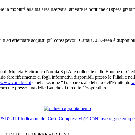
in mobilità alla tua area riservata, attivare le notifiche di spesa gratuit
i aiuti ad effettuare acquisti più consapevoli. CartaBCC Green è disponib
o di Moneta Elettronica Numia S.p.A. e collocate dalle Banche di Cred
io fare riferimento ai fogli informativi disponibili presso le Filiali e n
www.cartabcc.it
e nella sezione “Trasparenza” del sito dell'Emittente
w
o corrente presso una delle Banche di Credito Cooperativo.
PSD2-TPP
Indicatore dei Costi Complessivi (ICC)
Nuove regole europee
– CREDITO COOPERATIVO S.C.