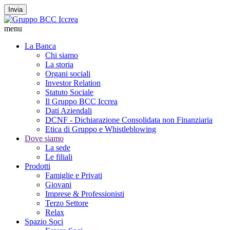
Invia
menu
La Banca
Chi siamo
La storia
Organi sociali
Investor Relation
Statuto Sociale
Il Gruppo BCC Iccrea
Dati Aziendali
DCNF - Dichiarazione Consolidata non Finanziaria
Etica di Gruppo e Whistleblowing
Dove siamo
La sede
Le filiali
Prodotti
Famiglie e Privati
Giovani
Imprese & Professionisti
Terzo Settore
Relax
Spazio Soci