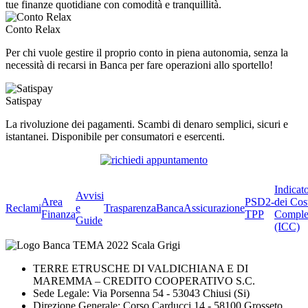
tue finanze quotidiane con comodità e tranquillità.
Conto Relax
Per chi vuole gestire il proprio conto in piena autonomia, senza la
necessità di recarsi in Banca per fare operazioni allo sportello!
Satispay
La rivoluzione dei pagamenti. Scambi di denaro semplici, sicuri e
istantanei. Disponibile per consumatori e esercenti.
Indicat
Avvisi
Area
PSD2-
dei Cos
Reclami
e
Trasparenza
BancaAssicurazione
Finanza
TPP
Comple
Guide
(ICC)
TERRE ETRUSCHE DI VALDICHIANA E DI
MAREMMA – CREDITO COOPERATIVO S.C.
Sede Legale: Via Porsenna 54 - 53043 Chiusi (Si)
Direzione Generale: Corso Carducci 14 - 58100 Grosseto