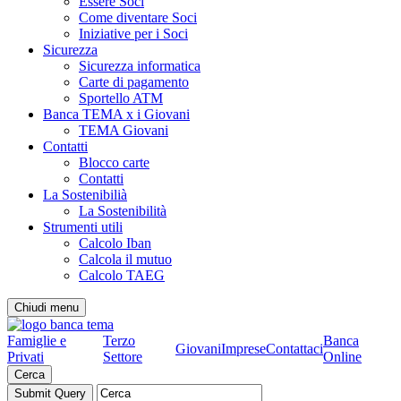
Essere Soci
Come diventare Soci
Iniziative per i Soci
Sicurezza
Sicurezza informatica
Carte di pagamento
Sportello ATM
Banca TEMA x i Giovani
TEMA Giovani
Contatti
Blocco carte
Contatti
La Sostenibilià
La Sostenibilità
Strumenti utili
Calcolo Iban
Calcola il mutuo
Calcolo TAEG
Chiudi menu
Famiglie e
Terzo
Banca
Giovani
Imprese
Contattaci
Privati
Settore
Online
Cerca