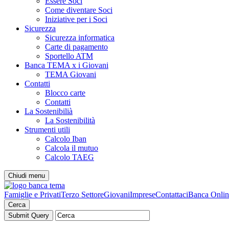
Essere Soci
Come diventare Soci
Iniziative per i Soci
Sicurezza
Sicurezza informatica
Carte di pagamento
Sportello ATM
Banca TEMA x i Giovani
TEMA Giovani
Contatti
Blocco carte
Contatti
La Sostenibilià
La Sostenibilità
Strumenti utili
Calcolo Iban
Calcola il mutuo
Calcolo TAEG
Chiudi menu
Famiglie e Privati
Terzo Settore
Giovani
Imprese
Contattaci
Banca Onlin
Cerca