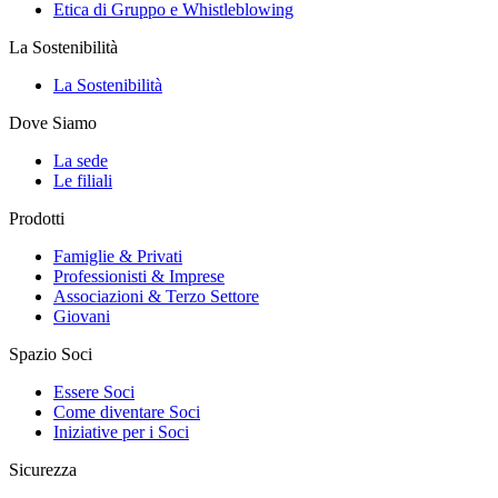
Etica di Gruppo e Whistleblowing
La Sostenibilità
La Sostenibilità
Dove Siamo
La sede
Le filiali
Prodotti
Famiglie & Privati
Professionisti & Imprese
Associazioni & Terzo Settore
Giovani
Spazio Soci
Essere Soci
Come diventare Soci
Iniziative per i Soci
Sicurezza