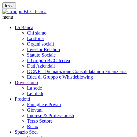
Invia
menu
La Banca
Chi siamo
La storia
Organi sociali
Investor Relation
Statuto Sociale
Il Gruppo BCC Iccrea
Dati Aziendali
DCNF - Dichiarazione Consolidata non Finanziaria
Etica di Gruppo e Whistleblowing
Dove siamo
La sede
Le filiali
Prodotti
Famiglie e Privati
Giovani
Imprese & Professionisti
Terzo Settore
Relax
Spazio Soci