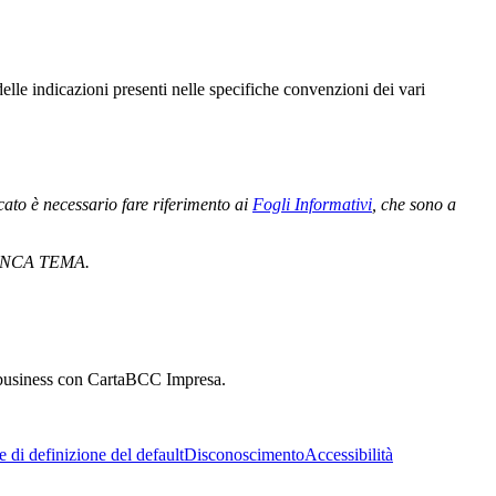
delle indicazioni presenti nelle specifiche convenzioni dei vari
cato è necessario fare riferimento ai
Fogli Informativi
, che sono a
i BANCA TEMA.
uo business con CartaBCC Impresa.
 di definizione del default
Disconoscimento
Accessibilità