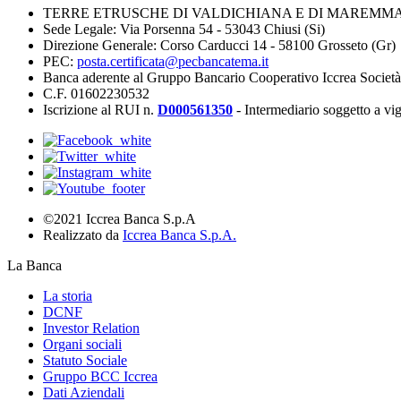
TERRE ETRUSCHE DI VALDICHIANA E DI MAREMMA 
Sede Legale: Via Porsenna 54 - 53043 Chiusi (Si)
Direzione Generale: Corso Carducci 14 - 58100 Grosseto (Gr)
PEC:
posta.certificata@pecbancatema.it
Banca aderente al Gruppo Bancario Cooperativo Iccrea Societ
C.F. 01602230532
Iscrizione al RUI n.
D000561350
- Intermediario soggetto a v
©2021 Iccrea Banca S.p.A
Realizzato da
Iccrea Banca S.p.A.
La Banca
La storia
DCNF
Investor Relation
Organi sociali
Statuto Sociale
Gruppo BCC Iccrea
Dati Aziendali