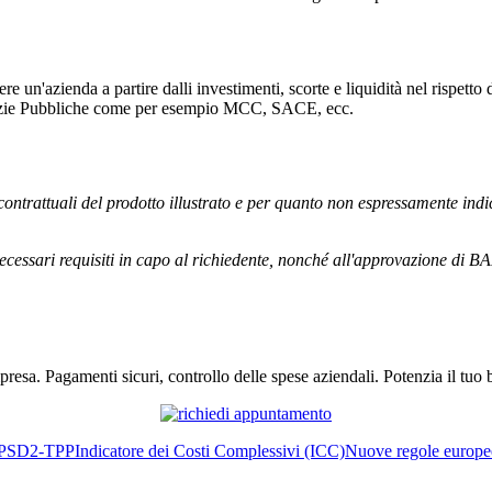
e un'azienda a partire dalli investimenti, scorte e liquidità nel rispetto 
aranzie Pubbliche come per esempio MCC, SACE, ecc.
ontrattuali del prodotto illustrato e per quanto non espressamente indi
necessari requisiti in capo al richiedente, nonché all'approvazione d
impresa. Pagamenti sicuri, controllo delle spese aziendali. Potenzia il t
PSD2-TPP
Indicatore dei Costi Complessivi (ICC)
Nuove regole europee