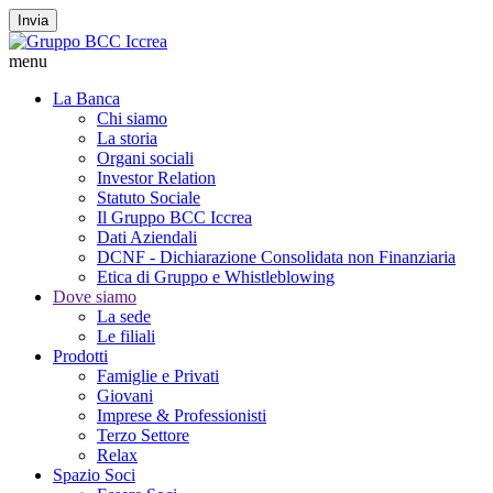
Invia
menu
La Banca
Chi siamo
La storia
Organi sociali
Investor Relation
Statuto Sociale
Il Gruppo BCC Iccrea
Dati Aziendali
DCNF - Dichiarazione Consolidata non Finanziaria
Etica di Gruppo e Whistleblowing
Dove siamo
La sede
Le filiali
Prodotti
Famiglie e Privati
Giovani
Imprese & Professionisti
Terzo Settore
Relax
Spazio Soci