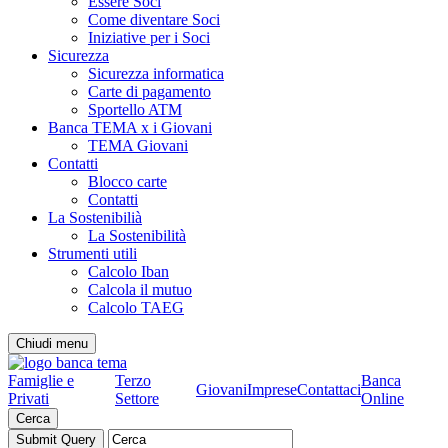
Essere Soci
Come diventare Soci
Iniziative per i Soci
Sicurezza
Sicurezza informatica
Carte di pagamento
Sportello ATM
Banca TEMA x i Giovani
TEMA Giovani
Contatti
Blocco carte
Contatti
La Sostenibilià
La Sostenibilità
Strumenti utili
Calcolo Iban
Calcola il mutuo
Calcolo TAEG
Chiudi menu
Famiglie e
Terzo
Banca
Giovani
Imprese
Contattaci
Privati
Settore
Online
Cerca