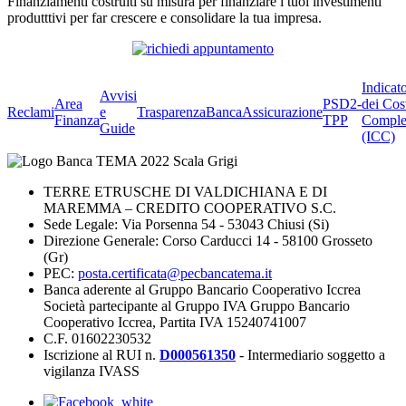
Finanziamenti costruiti su misura per finanziare i tuoi investimenti
produtttivi per far crescere e consolidare la tua impresa.
Indicat
Avvisi
Area
PSD2-
dei Cos
Reclami
e
Trasparenza
BancaAssicurazione
Finanza
TPP
Comple
Guide
(ICC)
TERRE ETRUSCHE DI VALDICHIANA E DI
MAREMMA – CREDITO COOPERATIVO S.C.
Sede Legale: Via Porsenna 54 - 53043 Chiusi (Si)
Direzione Generale: Corso Carducci 14 - 58100 Grosseto
(Gr)
PEC:
posta.certificata@pecbancatema.it
Banca aderente al Gruppo Bancario Cooperativo Iccrea
Società partecipante al Gruppo IVA Gruppo Bancario
Cooperativo Iccrea, Partita IVA 15240741007
C.F. 01602230532
Iscrizione al RUI n.
D000561350
- Intermediario soggetto a
vigilanza IVASS