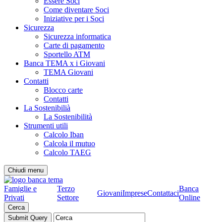
Essere Soci
Come diventare Soci
Iniziative per i Soci
Sicurezza
Sicurezza informatica
Carte di pagamento
Sportello ATM
Banca TEMA x i Giovani
TEMA Giovani
Contatti
Blocco carte
Contatti
La Sostenibilià
La Sostenibilità
Strumenti utili
Calcolo Iban
Calcola il mutuo
Calcolo TAEG
Chiudi menu
Famiglie e
Terzo
Banca
Giovani
Imprese
Contattaci
Privati
Settore
Online
Cerca