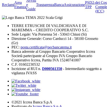
Avvisi
Area
PSD2-
dei Cos
Reclami
e
Trasparenza
BancaAssicurazione
Finanza
TPP
Comple
Guide
(ICC)
TERRE ETRUSCHE DI VALDICHIANA E DI
MAREMMA – CREDITO COOPERATIVO S.C.
Sede Legale: Via Porsenna 54 - 53043 Chiusi (Si)
Direzione Generale: Corso Carducci 14 - 58100 Grosseto
(Gr)
PEC:
posta.certificata@pecbancatema.it
Banca aderente al Gruppo Bancario Cooperativo Iccrea
Società partecipante al Gruppo IVA Gruppo Bancario
Cooperativo Iccrea, Partita IVA 15240741007
C.F. 01602230532
Iscrizione al RUI n.
D000561350
- Intermediario soggetto a
vigilanza IVASS
©2021 Iccrea Banca S.p.A
Realizzato da
Iccrea Banca S.p.A.