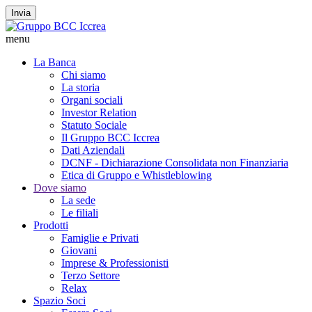
Invia
menu
La Banca
Chi siamo
La storia
Organi sociali
Investor Relation
Statuto Sociale
Il Gruppo BCC Iccrea
Dati Aziendali
DCNF - Dichiarazione Consolidata non Finanziaria
Etica di Gruppo e Whistleblowing
Dove siamo
La sede
Le filiali
Prodotti
Famiglie e Privati
Giovani
Imprese & Professionisti
Terzo Settore
Relax
Spazio Soci