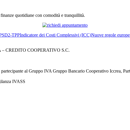
e finanze quotidiane con comodità e tranquillità.
PSD2-TPP
Indicatore dei Costi Complessivi (ICC)
Nuove regole europee
– CREDITO COOPERATIVO S.C.
à partecipante al Gruppo IVA Gruppo Bancario Cooperativo Iccrea, Pa
igilanza IVASS