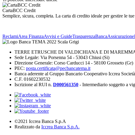
CartaBCC Credit
Semplice, sicura, completa. La carta di credito ideale per gestire le tu
Reclami
Area Finanza
Avvisi e Guide
Trasparenza
BancaAssicurazione
TERRE ETRUSCHE DI VALDICHIANA E DI MAREMMA 
Sede Legale: Via Porsenna 54 - 53043 Chiusi (Si)
Direzione Generale: Corso Carducci 14 - 58100 Grosseto (Gr)
PEC:
posta.certificata@pecbancatema.it
Banca aderente al Gruppo Bancario Cooperativo Iccrea Societ
C.F. 01602230532
Iscrizione al RUI n.
D000561350
- Intermediario soggetto a v
©2021 Iccrea Banca S.p.A
Realizzato da
Iccrea Banca S.p.A.