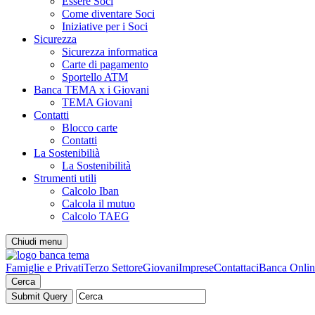
Essere Soci
Come diventare Soci
Iniziative per i Soci
Sicurezza
Sicurezza informatica
Carte di pagamento
Sportello ATM
Banca TEMA x i Giovani
TEMA Giovani
Contatti
Blocco carte
Contatti
La Sostenibilià
La Sostenibilità
Strumenti utili
Calcolo Iban
Calcola il mutuo
Calcolo TAEG
Chiudi menu
Famiglie e Privati
Terzo Settore
Giovani
Imprese
Contattaci
Banca Onlin
Cerca