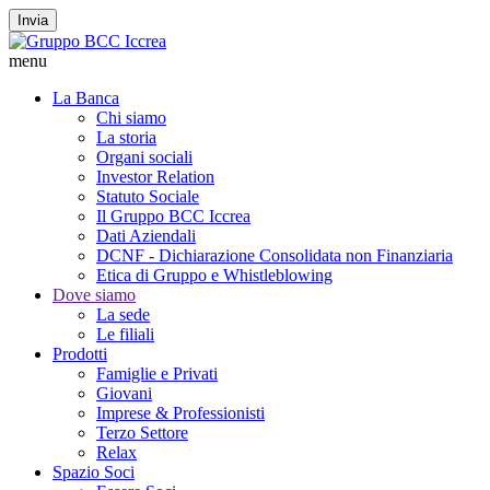
Invia
menu
La Banca
Chi siamo
La storia
Organi sociali
Investor Relation
Statuto Sociale
Il Gruppo BCC Iccrea
Dati Aziendali
DCNF - Dichiarazione Consolidata non Finanziaria
Etica di Gruppo e Whistleblowing
Dove siamo
La sede
Le filiali
Prodotti
Famiglie e Privati
Giovani
Imprese & Professionisti
Terzo Settore
Relax
Spazio Soci