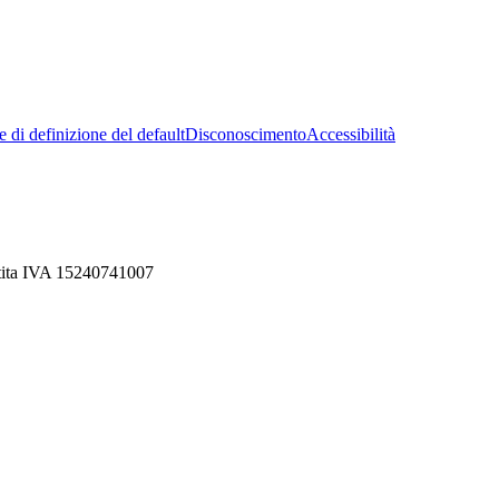
 di definizione del default
Disconoscimento
Accessibilità
rtita IVA 15240741007