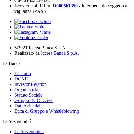
C.F. 01602230532
Iscrizione al RUI n.
D000561350
- Intermediario soggetto a
vigilanza IVASS
©2021 Iccrea Banca S.p.A
Realizzato da
Iccrea Banca S.p.A.
La Banca
La storia
DCNF
Investor Relation
Organi sociali
Statuto Sociale
Gruppo BCC Iccrea
Dati Aziendali
Etica di Gruppo e Whistleblowing
La Sostenibilità
La Sostenibilità