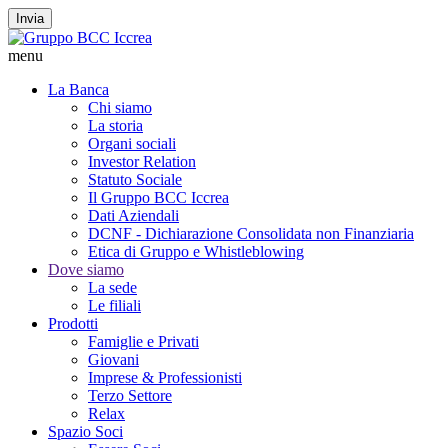
Invia
menu
La Banca
Chi siamo
La storia
Organi sociali
Investor Relation
Statuto Sociale
Il Gruppo BCC Iccrea
Dati Aziendali
DCNF - Dichiarazione Consolidata non Finanziaria
Etica di Gruppo e Whistleblowing
Dove siamo
La sede
Le filiali
Prodotti
Famiglie e Privati
Giovani
Imprese & Professionisti
Terzo Settore
Relax
Spazio Soci