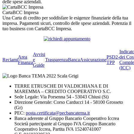
delle spese aziendali.
CartaBCC Impresa
Una Carta di credito per soddisfare le esigenze finanziarie della tua
impresa. Pagamenti sicuri, controllo delle spese aziendali. Potenzia il
tuo business con CartaBCC Impresa.
Indicat
Avvisi
Area
PSD2-
dei Cos
Reclami
e
Trasparenza
BancaAssicurazione
Finanza
TPP
Comple
Guide
(ICC)
TERRE ETRUSCHE DI VALDICHIANA E DI
MAREMMA – CREDITO COOPERATIVO S.C.
Sede Legale: Via Porsenna 54 - 53043 Chiusi (Si)
Direzione Generale: Corso Carducci 14 - 58100 Grosseto
(Gr)
PEC:
posta.certificata@pecbancatema.it
Banca aderente al Gruppo Bancario Cooperativo Iccrea
Società partecipante al Gruppo IVA Gruppo Bancario
Cooperativo Iccrea, Partita IVA 15240741007