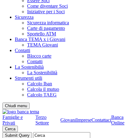
Essere Soci
Come diventare Soci
Iniziative per i Soci
Sicurezza
Sicurezza informatica
Carte di pagamento
Sportello ATM
Banca TEMA x i Giovani
TEMA Giovani
Contatti
Blocco carte
Contatti
La Sostenibilià
La Sostenibilità
Strumenti utili
Calcolo Iban
Calcola il mutuo
Calcolo TAEG
Chiudi menu
Famiglie e
Terzo
Banca
Giovani
Imprese
Contattaci
Privati
Settore
Online
Cerca