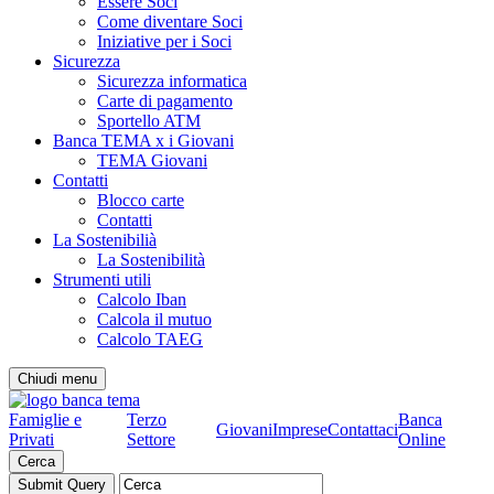
Essere Soci
Come diventare Soci
Iniziative per i Soci
Sicurezza
Sicurezza informatica
Carte di pagamento
Sportello ATM
Banca TEMA x i Giovani
TEMA Giovani
Contatti
Blocco carte
Contatti
La Sostenibilià
La Sostenibilità
Strumenti utili
Calcolo Iban
Calcola il mutuo
Calcolo TAEG
Chiudi menu
Famiglie e
Terzo
Banca
Giovani
Imprese
Contattaci
Privati
Settore
Online
Cerca