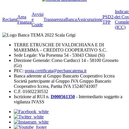
Indicat
Avvisi
Area
PSD2-
dei Cos
Reclami
e
Trasparenza
BancaAssicurazione
Finanza
TPP
Comple
Guide
(ICC)
TERRE ETRUSCHE DI VALDICHIANA E DI
MAREMMA – CREDITO COOPERATIVO S.C.
Sede Legale: Via Porsenna 54 - 53043 Chiusi (Si)
Direzione Generale: Corso Carducci 14 - 58100 Grosseto
(Gr)
PEC:
posta.certificata@pecbancatema.it
Banca aderente al Gruppo Bancario Cooperativo Iccrea
Società partecipante al Gruppo IVA Gruppo Bancario
Cooperativo Iccrea, Partita IVA 15240741007
C.F. 01602230532
Iscrizione al RUI n.
D000561350
- Intermediario soggetto a
vigilanza IVASS