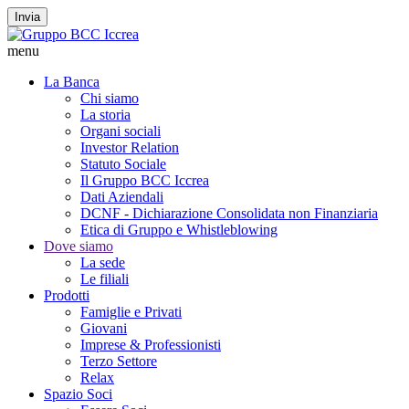
Invia
menu
La Banca
Chi siamo
La storia
Organi sociali
Investor Relation
Statuto Sociale
Il Gruppo BCC Iccrea
Dati Aziendali
DCNF - Dichiarazione Consolidata non Finanziaria
Etica di Gruppo e Whistleblowing
Dove siamo
La sede
Le filiali
Prodotti
Famiglie e Privati
Giovani
Imprese & Professionisti
Terzo Settore
Relax
Spazio Soci