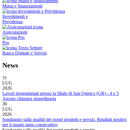
Mutui e finanziamenti
Investimenti e
Previdenza
Assicurazioni
Pos
Banca Digitale e Servizi
News
31
LUG
2026
Lavori programmati presso la filiale di San Quirico (GR) - 4 e 5
Agosto chiusura straordinaria
30
LUG
2026
Sondaggio sulla qualità dei nostri prodotti e servizi. Risultati positivi
per il quarto anno consecutivo
Sondaggio sulla qualità dei nostri prodotti e servizi.