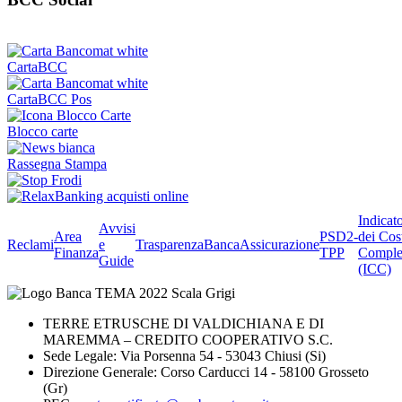
CartaBCC
CartaBCC Pos
Blocco carte
Rassegna Stampa
Indicat
Avvisi
Area
PSD2-
dei Cos
Reclami
e
Trasparenza
BancaAssicurazione
Finanza
TPP
Comple
Guide
(ICC)
TERRE ETRUSCHE DI VALDICHIANA E DI
MAREMMA – CREDITO COOPERATIVO S.C.
Sede Legale: Via Porsenna 54 - 53043 Chiusi (Si)
Direzione Generale: Corso Carducci 14 - 58100 Grosseto
(Gr)