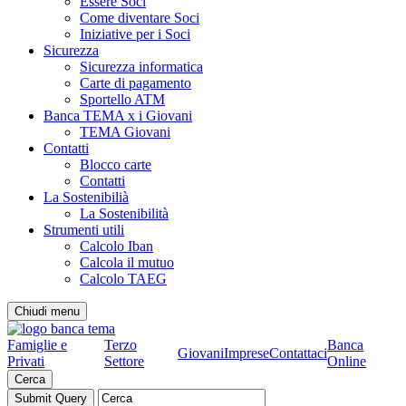
Essere Soci
Come diventare Soci
Iniziative per i Soci
Sicurezza
Sicurezza informatica
Carte di pagamento
Sportello ATM
Banca TEMA x i Giovani
TEMA Giovani
Contatti
Blocco carte
Contatti
La Sostenibilià
La Sostenibilità
Strumenti utili
Calcolo Iban
Calcola il mutuo
Calcolo TAEG
Chiudi menu
Famiglie e
Terzo
Banca
Giovani
Imprese
Contattaci
Privati
Settore
Online
Cerca