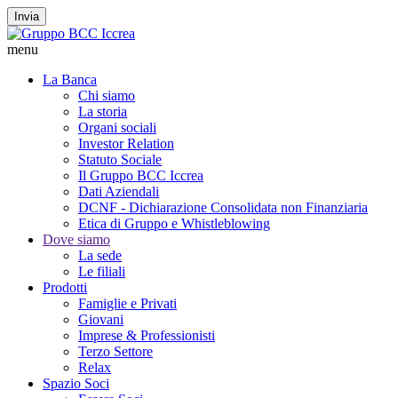
Invia
menu
La Banca
Chi siamo
La storia
Organi sociali
Investor Relation
Statuto Sociale
Il Gruppo BCC Iccrea
Dati Aziendali
DCNF - Dichiarazione Consolidata non Finanziaria
Etica di Gruppo e Whistleblowing
Dove siamo
La sede
Le filiali
Prodotti
Famiglie e Privati
Giovani
Imprese & Professionisti
Terzo Settore
Relax
Spazio Soci