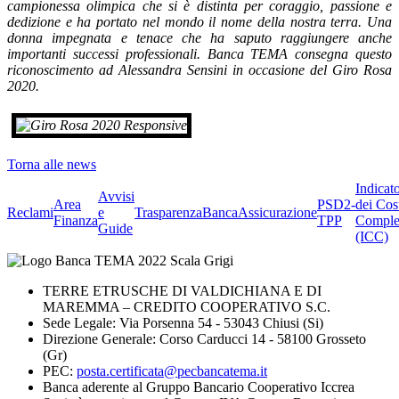
campionessa olimpica che si è distinta per coraggio, passione e
dedizione e ha portato nel mondo il nome della nostra terra. Una
donna impegnata e tenace che ha saputo raggiungere anche
importanti successi professionali. Banca TEMA consegna questo
riconoscimento ad Alessandra Sensini in occasione del Giro Rosa
2020.
Torna alle news
Indicat
Avvisi
Area
PSD2-
dei Cos
Reclami
e
Trasparenza
BancaAssicurazione
Finanza
TPP
Comple
Guide
(ICC)
TERRE ETRUSCHE DI VALDICHIANA E DI
MAREMMA – CREDITO COOPERATIVO S.C.
Sede Legale: Via Porsenna 54 - 53043 Chiusi (Si)
Direzione Generale: Corso Carducci 14 - 58100 Grosseto
(Gr)
PEC:
posta.certificata@pecbancatema.it
Banca aderente al Gruppo Bancario Cooperativo Iccrea