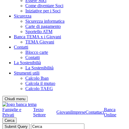
Essere Soci
Come diventare Soci
Iniziative per i Soci
Sicurezza
Sicurezza informatica
Carte di pagamento
Sportello ATM
Banca TEMA x i Giovani
TEMA Giovani
Contatti
Blocco carte
Contatti
La Sostenibilià
La Sostenibilità
Strumenti utili
Calcolo Iban
Calcola il mutuo
Calcolo TAEG
Chiudi menu
Famiglie e
Terzo
Banca
Giovani
Imprese
Contattaci
Privati
Settore
Online
Cerca