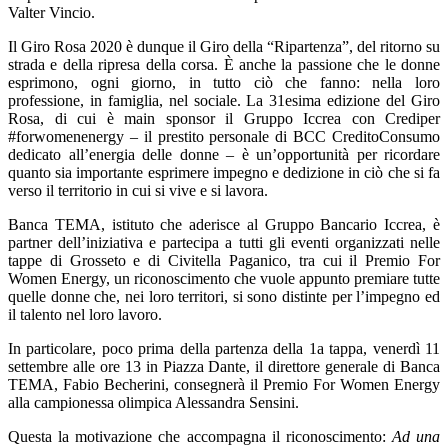
Valter Vincio.
Il Giro Rosa 2020 è dunque il Giro della “Ripartenza”, del ritorno su
strada e della ripresa della corsa. È anche la passione che le donne
esprimono, ogni giorno, in tutto ciò che fanno: nella loro
professione, in famiglia, nel sociale. La 31esima edizione del Giro
Rosa, di cui è main sponsor il Gruppo Iccrea con Crediper
#forwomenenergy – il prestito personale di BCC CreditoConsumo
dedicato all’energia delle donne – è un’opportunità per ricordare
quanto sia importante esprimere impegno e dedizione in ciò che si fa
verso il territorio in cui si vive e si lavora.
Banca TEMA, istituto che aderisce al Gruppo Bancario Iccrea, è
partner dell’iniziativa e partecipa a tutti gli eventi organizzati nelle
tappe di Grosseto e di Civitella Paganico, tra cui il Premio For
Women Energy, un riconoscimento che vuole appunto premiare tutte
quelle donne che, nei loro territori, si sono distinte per l’impegno ed
il talento nel loro lavoro.
In particolare, poco prima della partenza della 1a tappa, venerdì 11
settembre alle ore 13 in Piazza Dante, il direttore generale di Banca
TEMA, Fabio Becherini, consegnerà il Premio For Women Energy
alla campionessa olimpica Alessandra Sensini.
Questa la motivazione che accompagna il riconoscimento:
Ad una