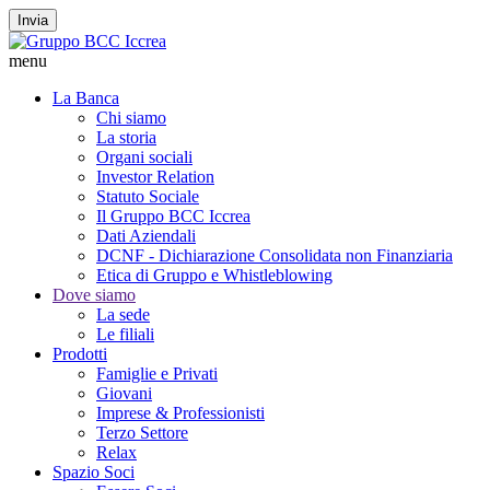
Invia
menu
La Banca
Chi siamo
La storia
Organi sociali
Investor Relation
Statuto Sociale
Il Gruppo BCC Iccrea
Dati Aziendali
DCNF - Dichiarazione Consolidata non Finanziaria
Etica di Gruppo e Whistleblowing
Dove siamo
La sede
Le filiali
Prodotti
Famiglie e Privati
Giovani
Imprese & Professionisti
Terzo Settore
Relax
Spazio Soci