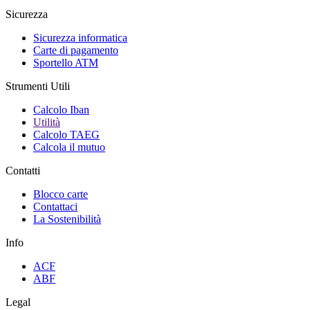
Sicurezza
Sicurezza informatica
Carte di pagamento
Sportello ATM
Strumenti Utili
Calcolo Iban
Utilità
Calcolo TAEG
Calcola il mutuo
Contatti
Blocco carte
Contattaci
La Sostenibilità
Info
ACF
ABF
Legal