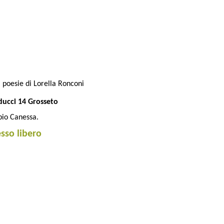
di poesie di Lorella Ronconi
ducci 14 Grosseto
bio Canessa.
esso libero