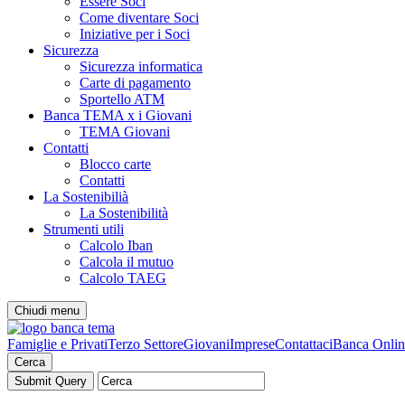
Essere Soci
Come diventare Soci
Iniziative per i Soci
Sicurezza
Sicurezza informatica
Carte di pagamento
Sportello ATM
Banca TEMA x i Giovani
TEMA Giovani
Contatti
Blocco carte
Contatti
La Sostenibilià
La Sostenibilità
Strumenti utili
Calcolo Iban
Calcola il mutuo
Calcolo TAEG
Chiudi menu
Famiglie e Privati
Terzo Settore
Giovani
Imprese
Contattaci
Banca Onlin
Cerca