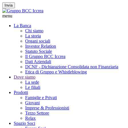
Invia
menu
La Banca
Chi siamo
La storia
Organi sociali
Investor Relation
Statuto Sociale
Il Gruppo BCC Iccrea
Dati Aziendali
DCNF - Dichiarazione Consolidata non Finanziaria
Etica di Gruppo e Whistleblowing
Dove siamo
La sede
Le filiali
Prodotti
Famiglie e Privati
Giovani
Imprese & Professionisti
Terzo Settore
Relax
Spazio Soci