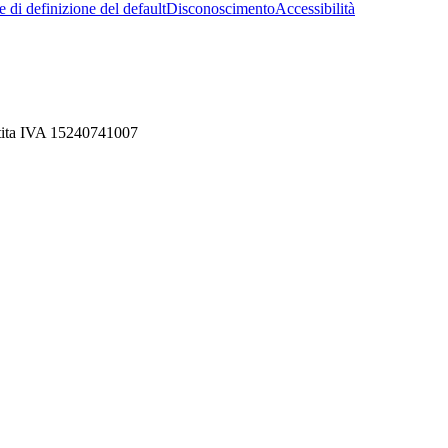
 di definizione del default
Disconoscimento
Accessibilità
rtita IVA 15240741007