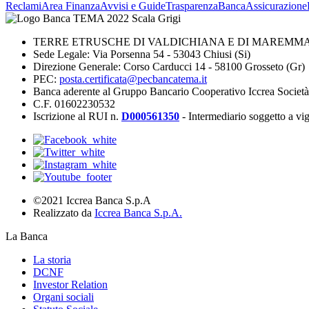
Reclami
Area Finanza
Avvisi e Guide
Trasparenza
BancaAssicurazione
TERRE ETRUSCHE DI VALDICHIANA E DI MAREMMA 
Sede Legale: Via Porsenna 54 - 53043 Chiusi (Si)
Direzione Generale: Corso Carducci 14 - 58100 Grosseto (Gr)
PEC:
posta.certificata@pecbancatema.it
Banca aderente al Gruppo Bancario Cooperativo Iccrea Societ
C.F. 01602230532
Iscrizione al RUI n.
D000561350
- Intermediario soggetto a v
©2021 Iccrea Banca S.p.A
Realizzato da
Iccrea Banca S.p.A.
La Banca
La storia
DCNF
Investor Relation
Organi sociali