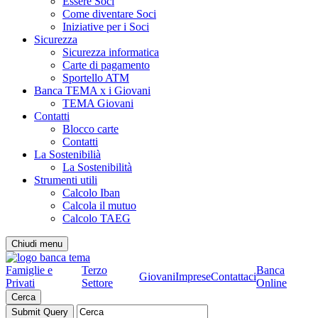
Essere Soci
Come diventare Soci
Iniziative per i Soci
Sicurezza
Sicurezza informatica
Carte di pagamento
Sportello ATM
Banca TEMA x i Giovani
TEMA Giovani
Contatti
Blocco carte
Contatti
La Sostenibilià
La Sostenibilità
Strumenti utili
Calcolo Iban
Calcola il mutuo
Calcolo TAEG
Chiudi menu
Famiglie e
Terzo
Banca
Giovani
Imprese
Contattaci
Privati
Settore
Online
Cerca