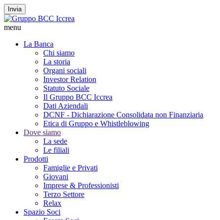
Invia
menu
La Banca
Chi siamo
La storia
Organi sociali
Investor Relation
Statuto Sociale
Il Gruppo BCC Iccrea
Dati Aziendali
DCNF - Dichiarazione Consolidata non Finanziaria
Etica di Gruppo e Whistleblowing
Dove siamo
La sede
Le filiali
Prodotti
Famiglie e Privati
Giovani
Imprese & Professionisti
Terzo Settore
Relax
Spazio Soci