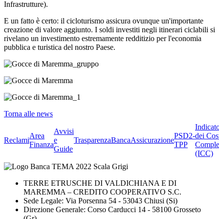
Infrastrutture).
E un fatto è certo: il cicloturismo assicura ovunque un'importante
creazione di valore aggiunto. I soldi investiti negli itinerari ciclabili si
rivelano un investimento estremamente redditizio per l'economia
pubblica e turistica del nostro Paese.
Torna alle news
Indicat
Avvisi
Area
PSD2-
dei Cos
Reclami
e
Trasparenza
BancaAssicurazione
Finanza
TPP
Comple
Guide
(ICC)
TERRE ETRUSCHE DI VALDICHIANA E DI
MAREMMA – CREDITO COOPERATIVO S.C.
Sede Legale: Via Porsenna 54 - 53043 Chiusi (Si)
Direzione Generale: Corso Carducci 14 - 58100 Grosseto
(Gr)