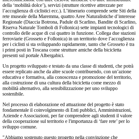
della ‘mobilità dolce’), servizi (strutture ricettive attrezzate per
l’accoglienza di ciclistici ecc.). L’itinerario comprende sette Siti della
rete museale della Maremma, quattro Aree Naturalistiche d’interesse
Regionale (Diaccia Botrona, Padule di Scarlino, Bandite di Scarlino,
Riserva Naturale Tomboli di Follonica) sette impianti tecnologici di
controllo delle acque di cui quattro in funzione. Collega due stazioni
ferroviarie (Grosseto e Follonica) in un territorio dove l’accoglienza
per i ciclisti si sta sviluppando rapidamente, tanto che Grosseto è tra
i primi posti in Toscana come strutture amiche della bicicletta
presenti sul portale Albergabici.
Un progetto sviluppato e testato da una classe di studenti, che potrà
essere replicato anche da altre scuole contribuendo, con un’azione
educativa e formativa, alla conoscenza e promozione del territorio,
alla costruzione di una cultura della bicicletta come mezzo di
mobilità alternativo, alla sensibilizzazione per uno sviluppo
sostenibile.
Nel processo di elaborazione ed attuazione del progetto è stato
fondamentale il coinvolgimento di Enti pubblici, Amministrazioni,
Aziende e Associazioni, per far comprendere agli studenti il valore
della cooperazione sul territorio e l'importanza di ‘fare rete’ per lo
sviluppo comune.
"Abbiamo sostenuto questo progetto nella convinzione che