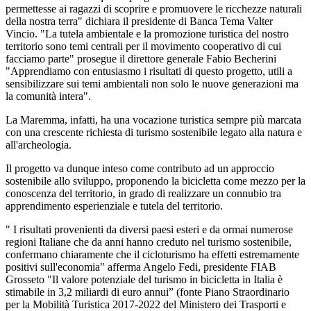
permettesse ai ragazzi di scoprire e promuovere le ricchezze naturali
della nostra terra" dichiara il presidente di Banca Tema Valter
Vincio. "La tutela ambientale e la promozione turistica del nostro
territorio sono temi centrali per il movimento cooperativo di cui
facciamo parte" prosegue il direttore generale Fabio Becherini
"Apprendiamo con entusiasmo i risultati di questo progetto, utili a
sensibilizzare sui temi ambientali non solo le nuove generazioni ma
la comunità intera".
La Maremma, infatti, ha una vocazione turistica sempre più marcata
con una crescente richiesta di turismo sostenibile legato alla natura e
all'archeologia.
Il progetto va dunque inteso come contributo ad un approccio
sostenibile allo sviluppo, proponendo la bicicletta come mezzo per la
conoscenza del territorio, in grado di realizzare un connubio tra
apprendimento esperienziale e tutela del territorio.
" I risultati provenienti da diversi paesi esteri e da ormai numerose
regioni Italiane che da anni hanno creduto nel turismo sostenibile,
confermano chiaramente che il cicloturismo ha effetti estremamente
positivi sull'economia" afferma Angelo Fedi, presidente FIAB
Grosseto "Il valore potenziale del turismo in bicicletta in Italia è
stimabile in 3,2 miliardi di euro annui” (fonte Piano Straordinario
per la Mobilità Turistica 2017-2022 del Ministero dei Trasporti e