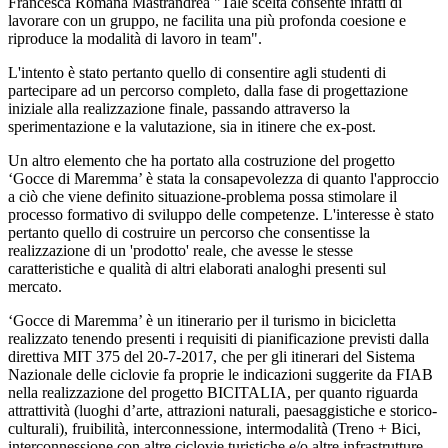
Francesca Romana Mastrandrea "Tale scelta consente infatti di
lavorare con un gruppo, ne facilita una più profonda coesione e
riproduce la modalità di lavoro in team".
L'intento è stato pertanto quello di consentire agli studenti di
partecipare ad un percorso completo, dalla fase di progettazione
iniziale alla realizzazione finale, passando attraverso la
sperimentazione e la valutazione, sia in itinere che ex-post.
Un altro elemento che ha portato alla costruzione del progetto
‘Gocce di Maremma’ è stata la consapevolezza di quanto l'approccio
a ciò che viene definito situazione-problema possa stimolare il
processo formativo di sviluppo delle competenze. L'interesse è stato
pertanto quello di costruire un percorso che consentisse la
realizzazione di un 'prodotto' reale, che avesse le stesse
caratteristiche e qualità di altri elaborati analoghi presenti sul
mercato.
‘Gocce di Maremma’ è un itinerario per il turismo in bicicletta
realizzato tenendo presenti i requisiti di pianificazione previsti dalla
direttiva MIT 375 del 20-7-2017, che per gli itinerari del Sistema
Nazionale delle ciclovie fa proprie le indicazioni suggerite da FIAB
nella realizzazione del progetto BICITALIA, per quanto riguarda
attrattività (luoghi d’arte, attrazioni naturali, paesaggistiche e storico-
culturali), fruibilità, interconnessione, intermodalità (Treno + Bici,
interconnessione con altre ciclovie turistiche e/o altre infrastrutture