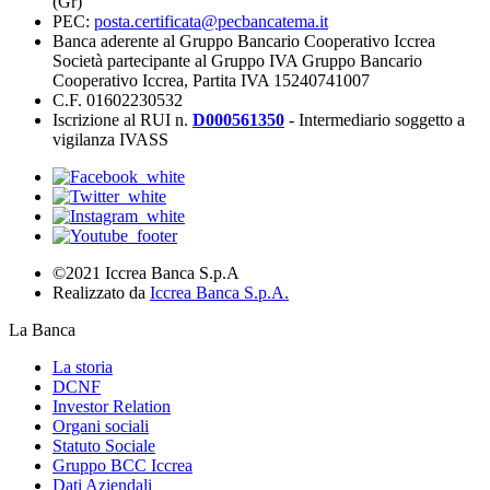
(Gr)
PEC:
posta.certificata@pecbancatema.it
Banca aderente al Gruppo Bancario Cooperativo Iccrea
Società partecipante al Gruppo IVA Gruppo Bancario
Cooperativo Iccrea, Partita IVA 15240741007
C.F. 01602230532
Iscrizione al RUI n.
D000561350
- Intermediario soggetto a
vigilanza IVASS
©2021 Iccrea Banca S.p.A
Realizzato da
Iccrea Banca S.p.A.
La Banca
La storia
DCNF
Investor Relation
Organi sociali
Statuto Sociale
Gruppo BCC Iccrea
Dati Aziendali