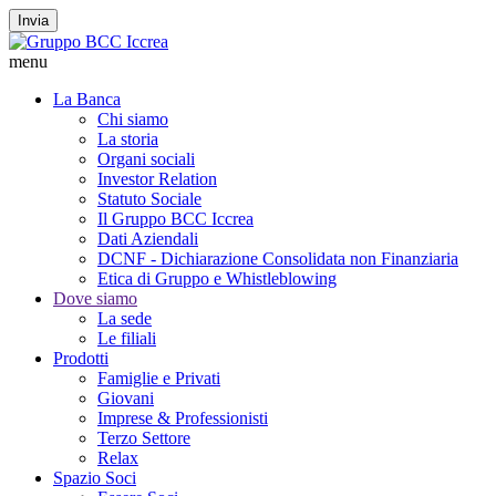
Invia
menu
La Banca
Chi siamo
La storia
Organi sociali
Investor Relation
Statuto Sociale
Il Gruppo BCC Iccrea
Dati Aziendali
DCNF - Dichiarazione Consolidata non Finanziaria
Etica di Gruppo e Whistleblowing
Dove siamo
La sede
Le filiali
Prodotti
Famiglie e Privati
Giovani
Imprese & Professionisti
Terzo Settore
Relax
Spazio Soci