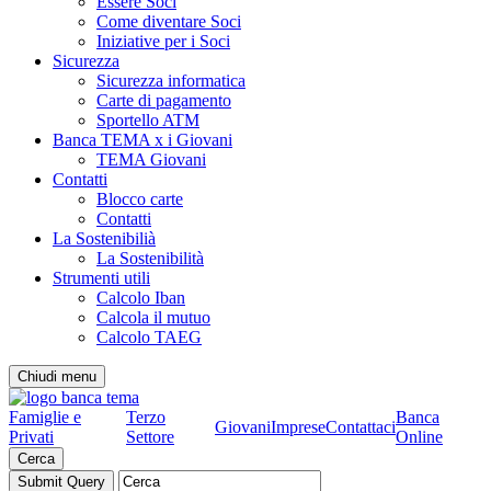
Essere Soci
Come diventare Soci
Iniziative per i Soci
Sicurezza
Sicurezza informatica
Carte di pagamento
Sportello ATM
Banca TEMA x i Giovani
TEMA Giovani
Contatti
Blocco carte
Contatti
La Sostenibilià
La Sostenibilità
Strumenti utili
Calcolo Iban
Calcola il mutuo
Calcolo TAEG
Chiudi menu
Famiglie e
Terzo
Banca
Giovani
Imprese
Contattaci
Privati
Settore
Online
Cerca