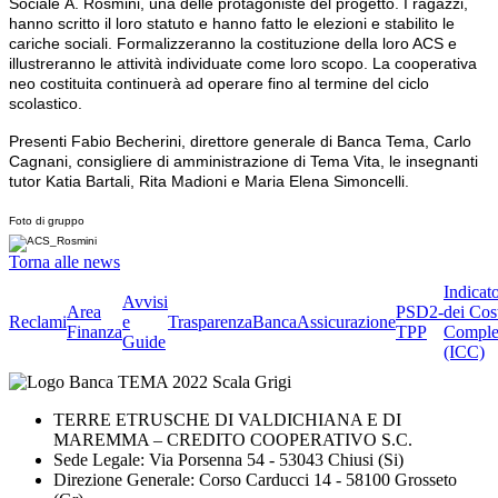
Sociale A. Rosmini, una delle protagoniste del progetto. I ragazzi,
hanno scritto il loro statuto e hanno fatto le elezioni e stabilito le
cariche sociali. Formalizzeranno la costituzione della loro ACS e
illustreranno le attività individuate come loro scopo. La cooperativa
neo costituita continuerà ad operare fino al termine del ciclo
scolastico.
Presenti Fabio Becherini, direttore generale di Banca Tema, Carlo
Cagnani, consigliere di amministrazione di Tema Vita, le insegnanti
tutor Katia Bartali, Rita Madioni e Maria Elena Simoncelli.
Foto di gruppo
Torna alle news
Indicat
Avvisi
Area
PSD2-
dei Cos
Reclami
e
Trasparenza
BancaAssicurazione
Finanza
TPP
Comple
Guide
(ICC)
TERRE ETRUSCHE DI VALDICHIANA E DI
MAREMMA – CREDITO COOPERATIVO S.C.
Sede Legale: Via Porsenna 54 - 53043 Chiusi (Si)
Direzione Generale: Corso Carducci 14 - 58100 Grosseto