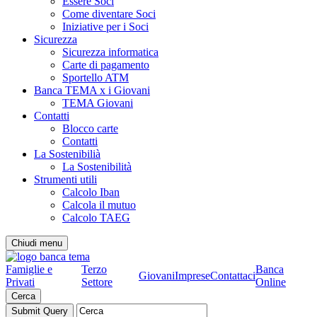
Essere Soci
Come diventare Soci
Iniziative per i Soci
Sicurezza
Sicurezza informatica
Carte di pagamento
Sportello ATM
Banca TEMA x i Giovani
TEMA Giovani
Contatti
Blocco carte
Contatti
La Sostenibilià
La Sostenibilità
Strumenti utili
Calcolo Iban
Calcola il mutuo
Calcolo TAEG
Chiudi menu
Famiglie e
Terzo
Banca
Giovani
Imprese
Contattaci
Privati
Settore
Online
Cerca