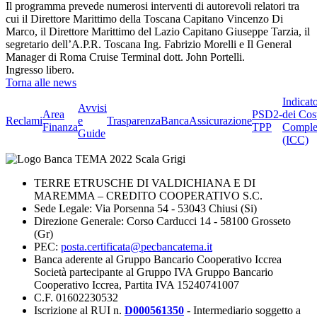
Il programma prevede numerosi interventi di autorevoli relatori tra
cui il Direttore Marittimo della Toscana Capitano Vincenzo Di
Marco, il Direttore Marittimo del Lazio Capitano Giuseppe Tarzia, il
segretario dell’A.P.R. Toscana Ing. Fabrizio Morelli e Il General
Manager di Roma Cruise Terminal dott. John Portelli.
Ingresso libero.
Torna alle news
Indicat
Avvisi
Area
PSD2-
dei Cos
Reclami
e
Trasparenza
BancaAssicurazione
Finanza
TPP
Comple
Guide
(ICC)
TERRE ETRUSCHE DI VALDICHIANA E DI
MAREMMA – CREDITO COOPERATIVO S.C.
Sede Legale: Via Porsenna 54 - 53043 Chiusi (Si)
Direzione Generale: Corso Carducci 14 - 58100 Grosseto
(Gr)
PEC:
posta.certificata@pecbancatema.it
Banca aderente al Gruppo Bancario Cooperativo Iccrea
Società partecipante al Gruppo IVA Gruppo Bancario
Cooperativo Iccrea, Partita IVA 15240741007
C.F. 01602230532
Iscrizione al RUI n.
D000561350
- Intermediario soggetto a