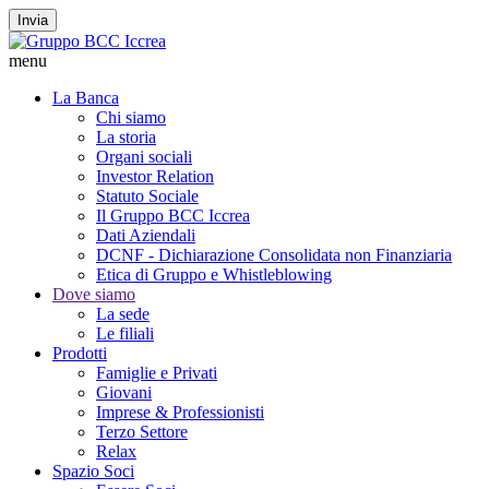
Invia
menu
La Banca
Chi siamo
La storia
Organi sociali
Investor Relation
Statuto Sociale
Il Gruppo BCC Iccrea
Dati Aziendali
DCNF - Dichiarazione Consolidata non Finanziaria
Etica di Gruppo e Whistleblowing
Dove siamo
La sede
Le filiali
Prodotti
Famiglie e Privati
Giovani
Imprese & Professionisti
Terzo Settore
Relax
Spazio Soci