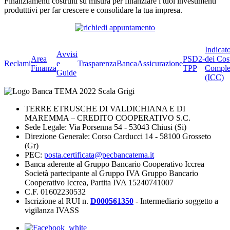
Finanziamenti costruiti su misura per finanziare i tuoi investimenti
produtttivi per far crescere e consolidare la tua impresa.
Indicat
Avvisi
Area
PSD2-
dei Cos
Reclami
e
Trasparenza
BancaAssicurazione
Finanza
TPP
Comple
Guide
(ICC)
TERRE ETRUSCHE DI VALDICHIANA E DI
MAREMMA – CREDITO COOPERATIVO S.C.
Sede Legale: Via Porsenna 54 - 53043 Chiusi (Si)
Direzione Generale: Corso Carducci 14 - 58100 Grosseto
(Gr)
PEC:
posta.certificata@pecbancatema.it
Banca aderente al Gruppo Bancario Cooperativo Iccrea
Società partecipante al Gruppo IVA Gruppo Bancario
Cooperativo Iccrea, Partita IVA 15240741007
C.F. 01602230532
Iscrizione al RUI n.
D000561350
- Intermediario soggetto a
vigilanza IVASS