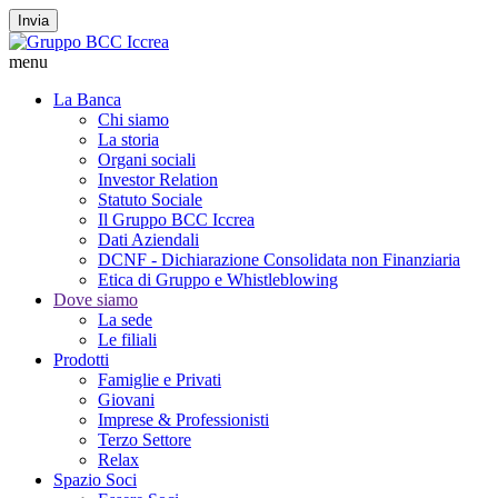
Invia
menu
La Banca
Chi siamo
La storia
Organi sociali
Investor Relation
Statuto Sociale
Il Gruppo BCC Iccrea
Dati Aziendali
DCNF - Dichiarazione Consolidata non Finanziaria
Etica di Gruppo e Whistleblowing
Dove siamo
La sede
Le filiali
Prodotti
Famiglie e Privati
Giovani
Imprese & Professionisti
Terzo Settore
Relax
Spazio Soci