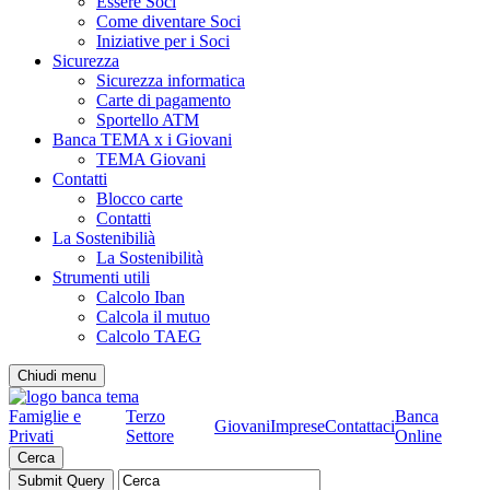
Essere Soci
Come diventare Soci
Iniziative per i Soci
Sicurezza
Sicurezza informatica
Carte di pagamento
Sportello ATM
Banca TEMA x i Giovani
TEMA Giovani
Contatti
Blocco carte
Contatti
La Sostenibilià
La Sostenibilità
Strumenti utili
Calcolo Iban
Calcola il mutuo
Calcolo TAEG
Chiudi menu
Famiglie e
Terzo
Banca
Giovani
Imprese
Contattaci
Privati
Settore
Online
Cerca