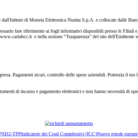
all'Istituto di Moneta Elettronica Numia S.p.A. e collocate dalle Ban
ssario fare riferimento ai fogli informativi disponibili presso le Filiali
 www.cartabcc.it e nella sezione “Trasparenza” del sito dell'Emittente 
impresa. Pagamenti sicuri, controllo delle spese aziendali. Potenzia il t
trumenti di incasso e pagamento elettronici e non hanno necessità di oper
PSD2-TPP
Indicatore dei Costi Complessivi (ICC)
Nuove regole europee