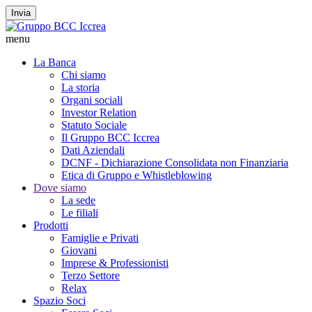
Invia
menu
La Banca
Chi siamo
La storia
Organi sociali
Investor Relation
Statuto Sociale
Il Gruppo BCC Iccrea
Dati Aziendali
DCNF - Dichiarazione Consolidata non Finanziaria
Etica di Gruppo e Whistleblowing
Dove siamo
La sede
Le filiali
Prodotti
Famiglie e Privati
Giovani
Imprese & Professionisti
Terzo Settore
Relax
Spazio Soci