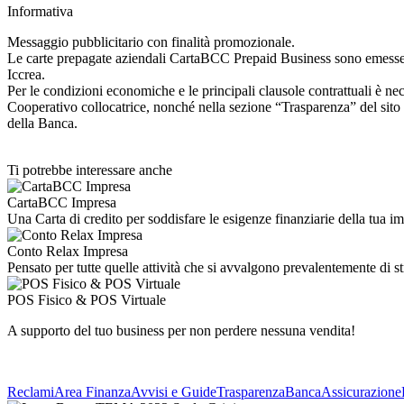
Informativa
Messaggio pubblicitario con finalità promozionale.
Le carte prepagate aziendali CartaBCC Prepaid Business sono emesse d
Iccrea.
Per le condizioni economiche e le principali clausole contrattuali è nece
Cooperativo collocatrice, nonché nella sezione “Trasparenza” del sito
della Banca.
Ti potrebbe interessare anche
CartaBCC Impresa
Una Carta di credito per soddisfare le esigenze finanziarie della tua 
Conto Relax Impresa
Pensato per tutte quelle attività che si avvalgono prevalentemente di s
POS Fisico & POS Virtuale
A supporto del tuo business per non perdere nessuna vendita!
Reclami
Area Finanza
Avvisi e Guide
Trasparenza
BancaAssicurazione