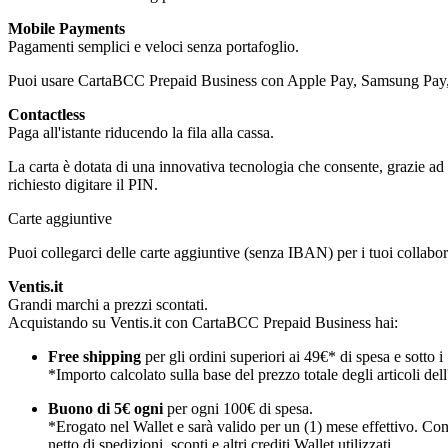
Mobile Payments
Pagamenti semplici e veloci senza portafoglio.
Puoi usare CartaBCC Prepaid Business con Apple Pay, Samsung Pay
Contactless
Paga all'istante riducendo la fila alla cassa.
La carta è dotata di una innovativa tecnologia che consente, grazie ad
richiesto digitare il PIN.
Carte aggiuntive
Puoi collegarci delle carte aggiuntive (senza IBAN) per i tuoi collabora
Ventis.it
Grandi marchi a prezzi scontati.
Acquistando su Ventis.it con CartaBCC Prepaid Business hai:
Free shipping
per gli ordini superiori ai 49€* di spesa e sotto i
*Importo calcolato sulla base del prezzo totale degli articoli dell'o
Buono di 5€ ogni
per ogni 100€ di spesa.
*Erogato nel Wallet e sarà valido per un (1) mese effettivo. Cont
netto di spedizioni, sconti e altri crediti Wallet utilizzati.