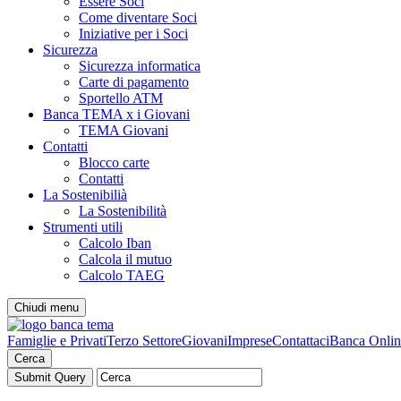
Essere Soci
Come diventare Soci
Iniziative per i Soci
Sicurezza
Sicurezza informatica
Carte di pagamento
Sportello ATM
Banca TEMA x i Giovani
TEMA Giovani
Contatti
Blocco carte
Contatti
La Sostenibilià
La Sostenibilità
Strumenti utili
Calcolo Iban
Calcola il mutuo
Calcolo TAEG
Chiudi menu
Famiglie e Privati
Terzo Settore
Giovani
Imprese
Contattaci
Banca Onlin
Cerca