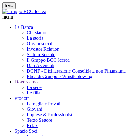
Invia
menu
La Banca
Chi siamo
La storia
Organi sociali
Investor Relation
Statuto Sociale
Il Gruppo BCC Iccrea
Dati Aziendali
DCNF - Dichiarazione Consolidata non Finanziaria
Etica di Gruppo e Whistleblowing
Dove siamo
La sede
Le filiali
Prodotti
Famiglie e Privati
Giovani
Imprese & Professionisti
Terzo Settore
Relax
Spazio Soci