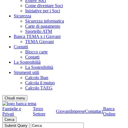
Essere Soci
Come diventare Soci
Iniziative per i Soci
Sicurezza
Sicurezza informatica
Carte di pagamento
Sportello ATM
Banca TEMA x i Giovani
TEMA Giovani
Contatti
Blocco carte
Contatti
La Sostenibilià
La Sostenibilità
Strumenti utili
Calcolo Iban
Calcola il mutuo
Calcolo TAEG
Chiudi menu
Famiglie e
Terzo
Banca
Giovani
Imprese
Contattaci
Privati
Settore
Online
Cerca