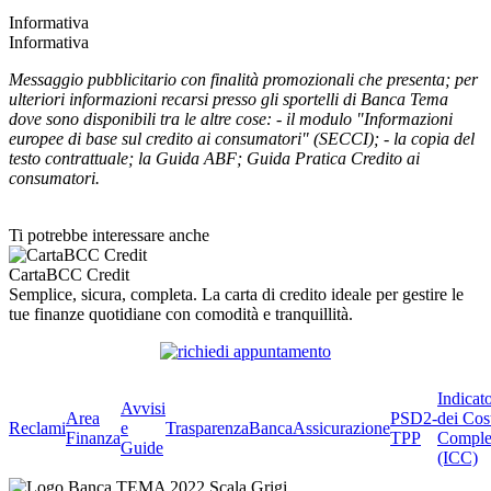
Informativa
Informativa
Messaggio pubblicitario con finalità promozionali che presenta; per
ulteriori informazioni recarsi presso gli sportelli di Banca Tema
dove sono disponibili tra le altre cose: - il modulo "Informazioni
europee di base sul credito ai consumatori" (SECCI); - la copia del
testo contrattuale; la Guida ABF; Guida Pratica Credito ai
consumatori.
Ti potrebbe interessare anche
CartaBCC Credit
Semplice, sicura, completa. La carta di credito ideale per gestire le
tue finanze quotidiane con comodità e tranquillità.
Indicat
Avvisi
Area
PSD2-
dei Cos
Reclami
e
Trasparenza
BancaAssicurazione
Finanza
TPP
Comple
Guide
(ICC)