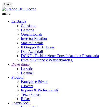
Invia
menu
La Banca
Chi siamo
La storia
Organi sociali
Investor Relation
Statuto Sociale
Il Gruppo BCC Iccrea
Dati Aziendali
DCNF - Dichiarazione Consolidata non Finanziaria
Etica di Gruppo e Whistleblowing
Dove siamo
La sede
Le filiali
Prodotti
Famiglie e Privati
Giovani
Imprese & Professionisti
Terzo Settore
Relax
Spazio Soci