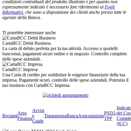
condizioni contrattuali del prodotto illustrato e per quanto non
espressamente indicato è necessario fare riferimento ai
Fogli
Informativi
, che sono a disposizione dei clienti anche presso tutte le
agenzie della Banca.
Ti potrebbe interessare anche
CartaBCC Debit Business
La carta di debito perfetta per la tua attività. Accesso a sportelli
bancomat, pagamenti sicuri online e in negozio. Controllo completo
delle spese aziendali.
CartaBCC Impresa
Una Carta di credito per soddisfare le esigenze finanziarie della tua
impresa. Pagamenti sicuri, controllo delle spese aziendali. Potenzia il
tuo business con CartaBCC Impresa.
Indicat
Avvisi
Area
PSD2-
dei Cos
Reclami
e
Trasparenza
BancaAssicurazione
Finanza
TPP
Comple
Guide
(ICC)