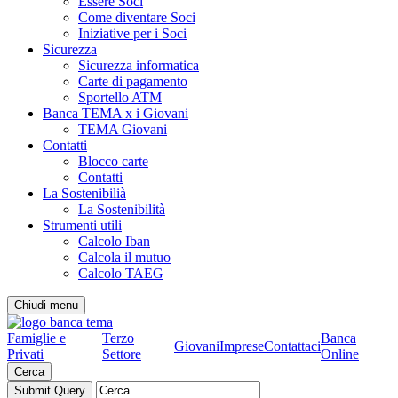
Essere Soci
Come diventare Soci
Iniziative per i Soci
Sicurezza
Sicurezza informatica
Carte di pagamento
Sportello ATM
Banca TEMA x i Giovani
TEMA Giovani
Contatti
Blocco carte
Contatti
La Sostenibilià
La Sostenibilità
Strumenti utili
Calcolo Iban
Calcola il mutuo
Calcolo TAEG
Chiudi menu
Famiglie e
Terzo
Banca
Giovani
Imprese
Contattaci
Privati
Settore
Online
Cerca