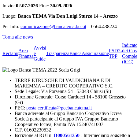
Inizio:
02.07.2026
Fine:
30.09.2026
Luogo:
Banca TEMA Via Don Luigi Sturzo 14 – Arezzo
Per Info:
comunicazione@bancatema.bcc.it
– 0564.438224
Torna alle news
Indicat
Avvisi
Area
PSD2-
dei Cos
Reclami
e
Trasparenza
BancaAssicurazione
Finanza
TPP
Comple
Guide
(ICC)
TERRE ETRUSCHE DI VALDICHIANA E DI
MAREMMA – CREDITO COOPERATIVO S.C.
Sede Legale: Via Porsenna 54 - 53043 Chiusi (Si)
Direzione Generale: Corso Carducci 14 - 58100 Grosseto
(Gr)
PEC:
posta.certificata@pecbancatema.it
Banca aderente al Gruppo Bancario Cooperativo Iccrea
Società partecipante al Gruppo IVA Gruppo Bancario
Cooperativo Iccrea, Partita IVA 15240741007
C.F. 01602230532
Iscrizione al RUI n.
D000561350
- Intermediario soggetto a