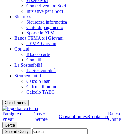
Essere Soci
Come diventare Soci
Iniziative per i Soci
Sicurezza
Sicurezza informatica
Carte di pagamento
Sportello ATM
Banca TEMA x i Giovani
TEMA Giovani
Contatti
Blocco carte
Contatti
La Sostenibilià
La Sostenibilità
Strumenti utili
Calcolo Iban
Calcola il mutuo
Calcolo TAEG
Chiudi menu
Famiglie e
Terzo
Banca
Giovani
Imprese
Contattaci
Privati
Settore
Online
Cerca