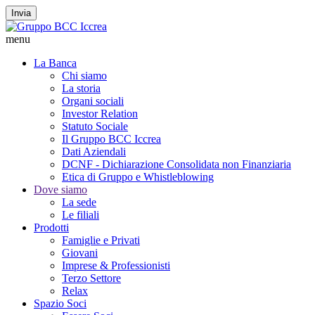
Invia
menu
La Banca
Chi siamo
La storia
Organi sociali
Investor Relation
Statuto Sociale
Il Gruppo BCC Iccrea
Dati Aziendali
DCNF - Dichiarazione Consolidata non Finanziaria
Etica di Gruppo e Whistleblowing
Dove siamo
La sede
Le filiali
Prodotti
Famiglie e Privati
Giovani
Imprese & Professionisti
Terzo Settore
Relax
Spazio Soci