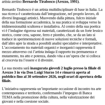
artista aretino
Bernardo Tirabosco (Arezzo, 1991)
.
Bernardo Tirabosco è un artista multidisciplinare di base in Italia. La
sua ricerca è caratterizzata dall’integrazione, nel proprio lavoro, di
diversi linguaggi artistici. Muovendo dalla pittura, fulcro iniziale
della sua formazione accademica, la sua pratica si sviluppa verso la
tridimensionalità scultorea e installativa. Al centro della sua poetica
vi è l’indagine rigorosa sui materiali, caratterizzati da un forte lessico
storico, come cera, sapone, ferro e piombo, che, se da un lato si
traduce in sperimentazioni di nuove soluzioni tecniche e formali,
dall’altro apre la strada a possibili analisi speculative e interpretative.
L’accostamento tra materiali organici e inorganici rappresenta il
mezzo attraverso cui l’artista indaga il rapporto tra permanenza e
mutamento, tra atto e potenza, dando vita a un’opera che si colloca
al crocevia tra l’essere e il divenire.
La sua mostra sarà
inaugurata giovedì 2 luglio presso la filiale di
Arezzo 3 in via Don Luigi Sturzo 14 e rimarrà aperta al
pubblico fino al 30 settembre 2026, negli orari di apertura della
filiale.
L’iniziativa rappresenta un’importante occasione di incontro tra arte
contemporanea e territorio, confermando l’impegno di Banca
TEMA nella promozione della cultura, nella valorizzazione dei
giovani e nella coesione sociale.