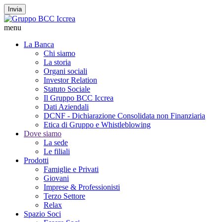
Invia
menu
La Banca
Chi siamo
La storia
Organi sociali
Investor Relation
Statuto Sociale
Il Gruppo BCC Iccrea
Dati Aziendali
DCNF - Dichiarazione Consolidata non Finanziaria
Etica di Gruppo e Whistleblowing
Dove siamo
La sede
Le filiali
Prodotti
Famiglie e Privati
Giovani
Imprese & Professionisti
Terzo Settore
Relax
Spazio Soci