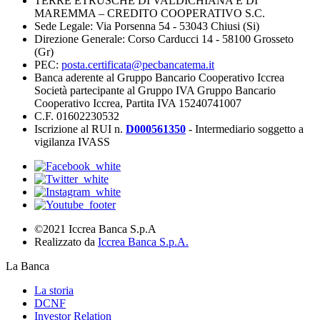
TERRE ETRUSCHE DI VALDICHIANA E DI
MAREMMA – CREDITO COOPERATIVO S.C.
Sede Legale: Via Porsenna 54 - 53043 Chiusi (Si)
Direzione Generale: Corso Carducci 14 - 58100 Grosseto
(Gr)
PEC:
posta.certificata@pecbancatema.it
Banca aderente al Gruppo Bancario Cooperativo Iccrea
Società partecipante al Gruppo IVA Gruppo Bancario
Cooperativo Iccrea, Partita IVA 15240741007
C.F. 01602230532
Iscrizione al RUI n.
D000561350
- Intermediario soggetto a
vigilanza IVASS
©2021 Iccrea Banca S.p.A
Realizzato da
Iccrea Banca S.p.A.
La Banca
La storia
DCNF
Investor Relation