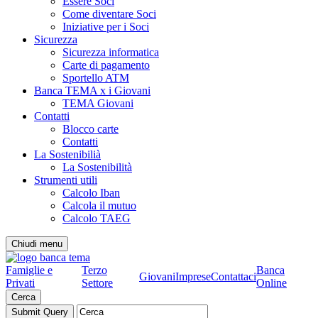
Essere Soci
Come diventare Soci
Iniziative per i Soci
Sicurezza
Sicurezza informatica
Carte di pagamento
Sportello ATM
Banca TEMA x i Giovani
TEMA Giovani
Contatti
Blocco carte
Contatti
La Sostenibilià
La Sostenibilità
Strumenti utili
Calcolo Iban
Calcola il mutuo
Calcolo TAEG
Chiudi menu
Famiglie e
Terzo
Banca
Giovani
Imprese
Contattaci
Privati
Settore
Online
Cerca