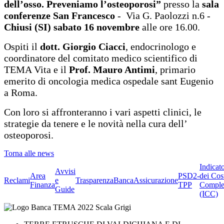
dell’osso. Preveniamo l’osteoporosi”
presso la
sala
conferenze San Francesco
- Via G. Paolozzi n.6 -
Chiusi (SI)
sabato 16 novembre
alle ore 16.00.
Ospiti il
dott.
Giorgio Ciacci
, endocrinologo e
coordinatore del comitato medico scientifico di
TEMA Vita e il
Prof. Mauro Antimi
, primario
emerito di oncologia medica ospedale sant Eugenio
a Roma.
Con loro si affronteranno i vari aspetti clinici, le
strategie da tenere e le novità nella cura dell’
osteoporosi.
Torna alle news
Indicat
Avvisi
Area
PSD2-
dei Cos
Reclami
e
Trasparenza
BancaAssicurazione
Finanza
TPP
Comple
Guide
(ICC)