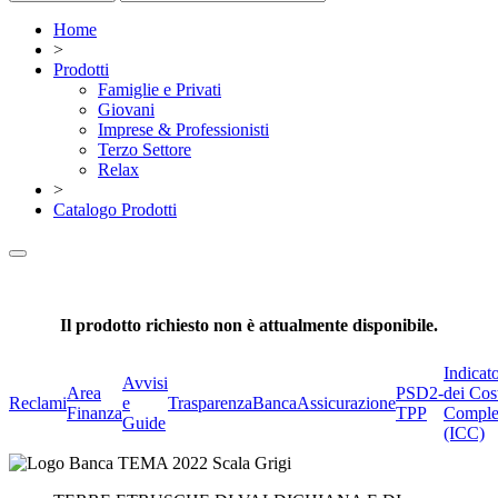
Home
>
Prodotti
Famiglie e Privati
Giovani
Imprese & Professionisti
Terzo Settore
Relax
>
Catalogo Prodotti
Il prodotto richiesto non è attualmente disponibile.
Indicat
Avvisi
Area
PSD2-
dei Cos
Reclami
e
Trasparenza
BancaAssicurazione
Finanza
TPP
Comple
Guide
(ICC)