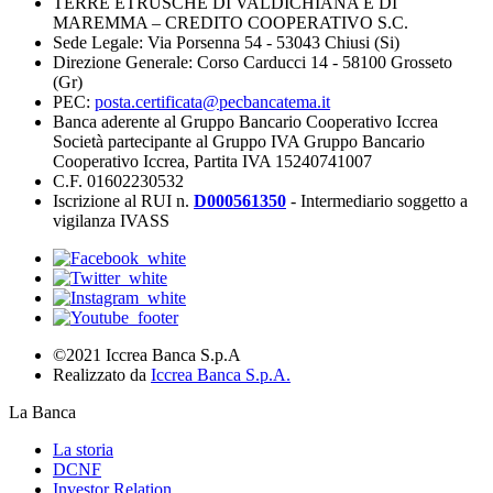
TERRE ETRUSCHE DI VALDICHIANA E DI
MAREMMA – CREDITO COOPERATIVO S.C.
Sede Legale: Via Porsenna 54 - 53043 Chiusi (Si)
Direzione Generale: Corso Carducci 14 - 58100 Grosseto
(Gr)
PEC:
posta.certificata@pecbancatema.it
Banca aderente al Gruppo Bancario Cooperativo Iccrea
Società partecipante al Gruppo IVA Gruppo Bancario
Cooperativo Iccrea, Partita IVA 15240741007
C.F. 01602230532
Iscrizione al RUI n.
D000561350
- Intermediario soggetto a
vigilanza IVASS
©2021 Iccrea Banca S.p.A
Realizzato da
Iccrea Banca S.p.A.
La Banca
La storia
DCNF
Investor Relation