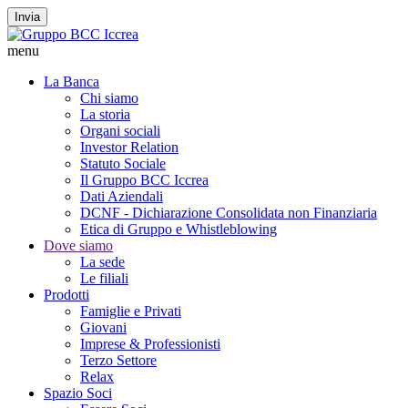
Invia
menu
La Banca
Chi siamo
La storia
Organi sociali
Investor Relation
Statuto Sociale
Il Gruppo BCC Iccrea
Dati Aziendali
DCNF - Dichiarazione Consolidata non Finanziaria
Etica di Gruppo e Whistleblowing
Dove siamo
La sede
Le filiali
Prodotti
Famiglie e Privati
Giovani
Imprese & Professionisti
Terzo Settore
Relax
Spazio Soci