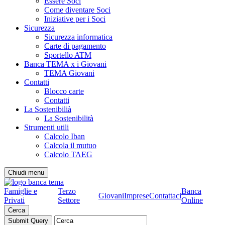
Essere Soci
Come diventare Soci
Iniziative per i Soci
Sicurezza
Sicurezza informatica
Carte di pagamento
Sportello ATM
Banca TEMA x i Giovani
TEMA Giovani
Contatti
Blocco carte
Contatti
La Sostenibilià
La Sostenibilità
Strumenti utili
Calcolo Iban
Calcola il mutuo
Calcolo TAEG
Chiudi menu
Famiglie e
Terzo
Banca
Giovani
Imprese
Contattaci
Privati
Settore
Online
Cerca