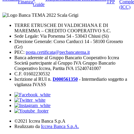
Finanza
TPP
Comple
Guide
(ICC)
TERRE ETRUSCHE DI VALDICHIANA E DI
MAREMMA – CREDITO COOPERATIVO S.C.
Sede Legale: Via Porsenna 54 - 53043 Chiusi (Si)
Direzione Generale: Corso Carducci 14 - 58100 Grosseto
(Gr)
PEC:
posta.certificata@pecbancatema.it
Banca aderente al Gruppo Bancario Cooperativo Iccrea
Società partecipante al Gruppo IVA Gruppo Bancario
Cooperativo Iccrea, Partita IVA 15240741007
C.F. 01602230532
Iscrizione al RUI n.
D000561350
- Intermediario soggetto a
vigilanza IVASS
©2021 Iccrea Banca S.p.A
Realizzato da
Iccrea Banca S.p.A.