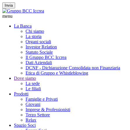
Invia
menu
La Banca
Chi siamo
La storia
Organi sociali
Investor Relation
Statuto Sociale
Il Gruppo BCC Iccrea
Dati Aziendali
DCNF - Dichiarazione Consolidata non Finanziaria
Etica di Gruppo e Whistleblowing
Dove siamo
La sede
Le filiali
Prodotti
Famiglie e Privati
Giovani
Imprese & Professionisti
Terzo Settore
Relax
Spazio Soci