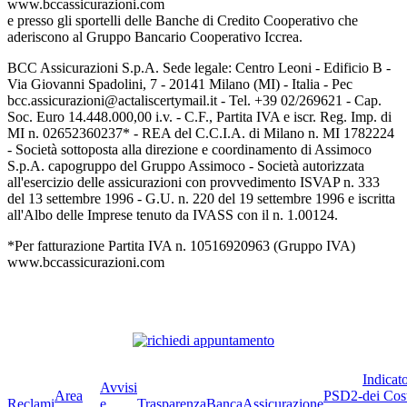
www.bccassicurazioni.com
e presso gli sportelli delle Banche di Credito Cooperativo che
aderiscono al Gruppo Bancario Cooperativo Iccrea.
BCC Assicurazioni S.p.A. Sede legale: Centro Leoni - Edificio B -
Via Giovanni Spadolini, 7 - 20141 Milano (MI) - Italia - Pec
bcc.assicurazioni@actaliscertymail.it - Tel. +39 02/269621 - Cap.
Soc. Euro 14.448.000,00 i.v. - C.F., Partita IVA e iscr. Reg. Imp. di
MI n. 02652360237* - REA del C.C.I.A. di Milano n. MI 1782224
- Società sottoposta alla direzione e coordinamento di Assimoco
S.p.A. capogruppo del Gruppo Assimoco - Società autorizzata
all'esercizio delle assicurazioni con provvedimento ISVAP n. 333
del 13 settembre 1996 - G.U. n. 220 del 19 settembre 1996 e iscritta
all'Albo delle Imprese tenuto da IVASS con il n. 1.00124.
*Per fatturazione Partita IVA n. 10516920963 (Gruppo IVA)
www.bccassicurazioni.com
Indicat
Avvisi
Area
PSD2-
dei Cos
Reclami
e
Trasparenza
BancaAssicurazione