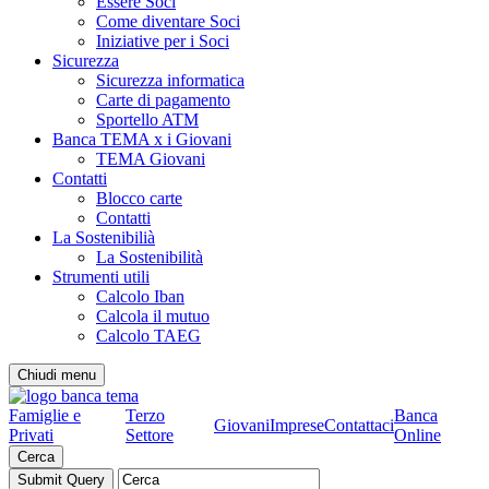
Essere Soci
Come diventare Soci
Iniziative per i Soci
Sicurezza
Sicurezza informatica
Carte di pagamento
Sportello ATM
Banca TEMA x i Giovani
TEMA Giovani
Contatti
Blocco carte
Contatti
La Sostenibilià
La Sostenibilità
Strumenti utili
Calcolo Iban
Calcola il mutuo
Calcolo TAEG
Chiudi menu
Famiglie e
Terzo
Banca
Giovani
Imprese
Contattaci
Privati
Settore
Online
Cerca